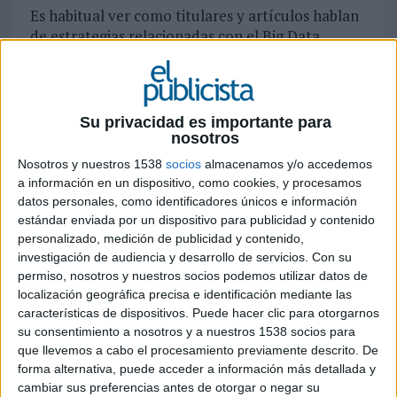
Es habitual ver como titulares y artículos hablan
de estrategias relacionadas con el Big Data.
Recientemente leía una noticia en la que Susana
Voces, VP de Deliveroo, comentaba que con el
uso del big data podían recomendar a sus
clientes dónde abrir establecimientos y de qué
Su privacidad es importante para
tipología. Esto, unido a la automatización, ha
nosotros
generado una carrera por procesar de la forma
Nosotros y nuestros 1538
socios
almacenamos y/o accedemos
más rápida y eficaz toda la información y data
a información en un dispositivo, como cookies, y procesamos
generados para tener ventajas en las estrategias
datos personales, como identificadores únicos e información
de marketing de las marcas frente a sus
estándar enviada por un dispositivo para publicidad y contenido
competidores.
personalizado, medición de publicidad y contenido,
investigación de audiencia y desarrollo de servicios.
Con su
permiso, nosotros y nuestros socios podemos utilizar datos de
Ahora bien, nos encontramos con la tesitura
localización geográfica precisa e identificación mediante las
de que no es oro todo lo que reluce. Al igual
características de dispositivos. Puede hacer clic para otorgarnos
que pasó en su momento con el movimiento
su consentimiento a nosotros y a nuestros 1538 socios para
emprendedor y startups, con el data, con las
que llevemos a cabo el procesamiento previamente descrito. De
estrategias Data Driven y con la
forma alternativa, puede acceder a información más detallada y
automatización, el Machine Learning, el uso
cambiar sus preferencias antes de otorgar o negar su