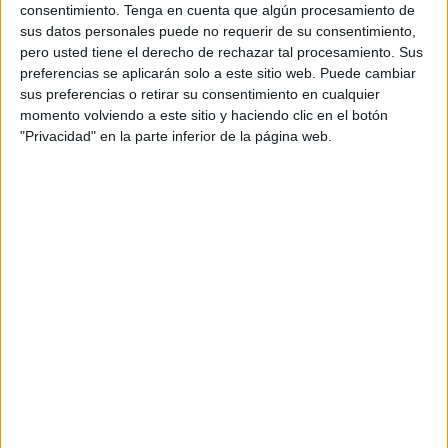
de IA para modelos predictivos o el de bots
consentimiento.
Tenga en cuenta que algún procesamiento de
y la IA aplicada al marketing son ahora el
sus datos personales puede no requerir de su consentimiento,
reclamo de multitud de productos y
pero usted tiene el derecho de rechazar tal procesamiento. Sus
servicios.
preferencias se aplicarán solo a este sitio web. Puede cambiar
sus preferencias o retirar su consentimiento en cualquier
momento volviendo a este sitio y haciendo clic en el botón
Para entender mejor de qué estamos hablando, a
"Privacidad" en la parte inferior de la página web.
mi siempre me gusta hacer la siguiente metáfora
a nuestros clientes: imagina por un momento que
eres un pescador y que tienes un dispositivo o
una herramienta que te aconseja cuál será la
pesca que más beneficio te puede dar. En este
caso, te sugiere atunes rojos. ¿Cuál es el
problema aquí? Te enfrentas a un ecosistema
finito, regulado, y al igual que tú, otros
pescadores invierten en la misma herramienta -
caladeros donde encontrar un buen banco de
atunes rojos y poder pescar no hay muchos que
sean obvios, y por lo tanto, que cumplan los
requisitos anteriores. De este modo, lo que
encontraremos serán cientos de pescadores en el