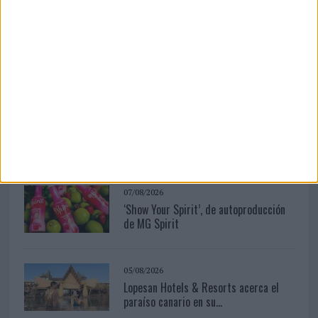
04/08/2026
‘El Match Perfecto del Verano’, de
Crush para Maxibon
07/08/2026
Vueling convierte los recuerdos en
souvenirs con IA
07/08/2026
‘Show Your Spirit’, de autoproducción
de MG Spirit
05/08/2026
Lopesan Hotels & Resorts acerca el
paraíso canario en su...