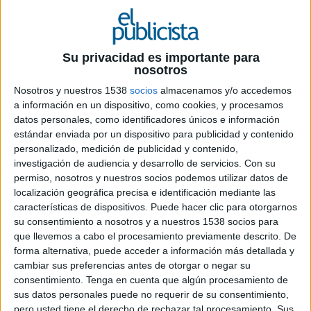
“Niños, la ficción es la verdad que se encuentra
dentro de la mentira” Stephen King
Su privacidad es importante para
nosotros
Nosotros y nuestros 1538
socios
almacenamos y/o accedemos
a información en un dispositivo, como cookies, y procesamos
datos personales, como identificadores únicos e información
estándar enviada por un dispositivo para publicidad y contenido
personalizado, medición de publicidad y contenido,
investigación de audiencia y desarrollo de servicios.
Con su
permiso, nosotros y nuestros socios podemos utilizar datos de
localización geográfica precisa e identificación mediante las
Nuestros padres nos prohibían aquellas películas
características de dispositivos. Puede hacer clic para otorgarnos
marcadas con dos rombos, como ahora lo
su consentimiento a nosotros y a nuestros 1538 socios para
hacemos nosotros con nuestros hijos. Protegerlos
que llevemos a cabo el procesamiento previamente descrito. De
de un terror de ficción, de una verdad dentro de
forma alternativa, puede acceder a información más detallada y
una mentira.
cambiar sus preferencias antes de otorgar o negar su
consentimiento.
Tenga en cuenta que algún procesamiento de
Mientras tanto, 420 millones de niños y niñas
sus datos personales puede no requerir de su consentimiento,
viven en zonas de coflicto, en lugares como Siria,
pero usted tiene el derecho de rechazar tal procesamiento. Sus