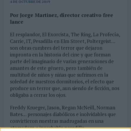
4 DE OCTUBRE DE 2019
Por Jorge Martínez, director creativo free
lance
El resplandor, El Exorcista, The Ring, La Profecía,
Carrie, IT, Pesadilla en Elm Street, Poltergeist…
son obras cumbres del terror que dejaron
impronta en la historia del cine y que forman
parte del imaginario de varias generaciones de
amantes de este género, pero también de
multitud de niños y niñas que sufrimos en la
soledad de nuestros dormitorios, el efecto que
produce un terror que, aun siendo de ficción, nos
obligaba a cerrar los ojos.
Freddy Krueger, Jason, Regan McNeill, Norman
Bates… personajes diabólicos e inolvidables que
convirtieron nuestras madrugadas en una
aterradora e inacabable pesadilla.