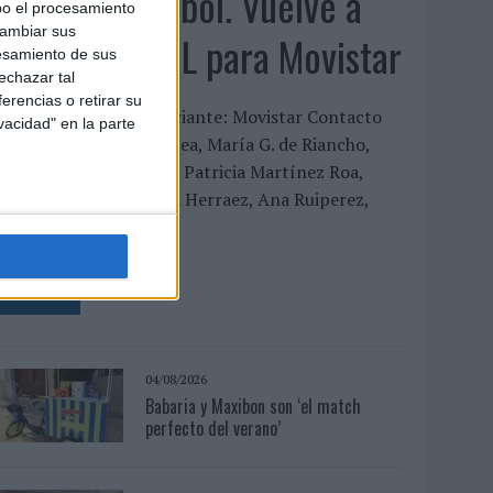
‘Vuelve el fútbol. Vuelve a
bo el procesamiento
cambiar sus
soñar’, de VML para Movistar
esamiento de sus
echazar tal
erencias o retirar su
FICHA TÉCNICA Anunciante: Movistar Contacto
vacidad" en la parte
liente: Aitor Goyenechea, María G. de Riancho,
ñigo Gómez de Segura, Patricia Martínez Roa,
anessa Solana, Mónica Herraez, Ana Ruiperez,
ucía...
LEER MÁS
04/08/2026
Babaria y Maxibon son ‘el match
perfecto del verano’