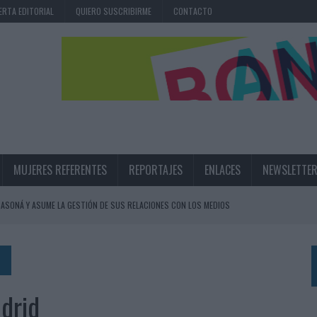
ERTA EDITORIAL
QUIERO SUSCRIBIRME
CONTACTO
MUJERES REFERENTES
REPORTAJES
ENLACES
NEWSLETTE
ASONÁ Y ASUME LA GESTIÓN DE SUS RELACIONES CON LOS MEDIOS
ARIO EN SU ÚLTIMA CAMPAÑA INTERNACIONAL
N DE MARCA A LARGO PLAZO Y LA MEDICIÓN SON DOS CARAS DE LA MISMA
drid
N HOTELS & RESORTS