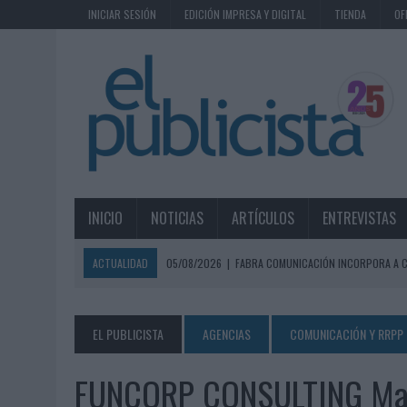
INICIAR SESIÓN
EDICIÓN IMPRESA Y DIGITAL
TIENDA
OF
INICIO
NOTICIAS
ARTÍCULOS
ENTREVISTAS
ACTUALIDAD
05/08/2026
|
FABRA COMUNICACIÓN INCORPORA A C
05/08/2026
|
LOPESAN HOTELS & RESORTS ACERCA EL PARAÍSO CAN
05/08/2026
|
LUIS ARQUILLOS (BURGO DE ARIAS): “LA CONSTRUCCIÓ
EL PUBLICISTA
AGENCIAS
COMUNICACIÓN Y RRPP
MONEDA”
FUNCORP CONSULTING Ma
04/08/2026
|
‘EL PARAÍSO MÁS CERCA’, DE 22GRADOS PARA LOPESA