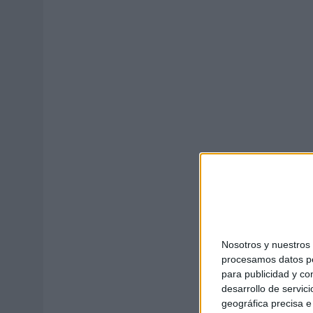
31/07/2026
|
CUANDO EL BUFÓN DEJA DE REÍRSE DEL REY
05/08/2026
|
BEON WORLDWIDE LANZA RAÍZ URBANA PARA TRANSFOR
Nosotros y nuestro
procesamos datos per
para publicidad y co
desarrollo de servici
geográfica precisa e 