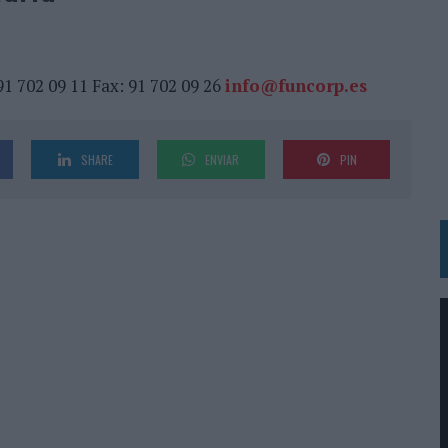
VECES’, DE INUSUALY PARA CERVEZA CAPAZ
 PARA ORANGE
 UNA OPORTUNIDAD DE INCLUSIÓN
91 702 09 11 Fax: 91 702 09 26
info@funcorp.es
RANO’
UDIO EN SU NUEVA CAMPAÑA GLOBAL DE MARCA
SHARE
ENVIAR
PIN
VISTAR
 EL REGRESO DEL FÚTBOL
SU PRÓXIMA CAMISETA FOREVER GREEN
O DE 'LOS SIMPSON'
 AVAL DE SU CALIDAD
NG Y COMUNICACIÓN EN EL SECTOR ASEGURADOR 2026
DUNKIN’
L PRIMER SEMESTRE HASTA LOS 196 MILLONES DE EUROS
 COMO MEDIA MANAGEMENT & DELIVERY PRESIDENT