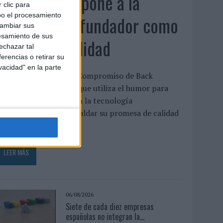
Back Market pone a la
 clic para
bo el procesamiento
madre de su fundador como
cambiar sus
esamiento de sus
aval de su calidad
echazar tal
erencias o retirar su
vacidad" en la parte
La compañía lanza ‘El Compromiso de Back
arket’, una campaña que utiliza el humor para
eforzar la confianza en la tecnología
eacondicionada y respaldar su promesa de calidad
a confianza sigue...
LEER MÁS
06/08/2026
Siete de cada diez empresas
españolas no integran la...