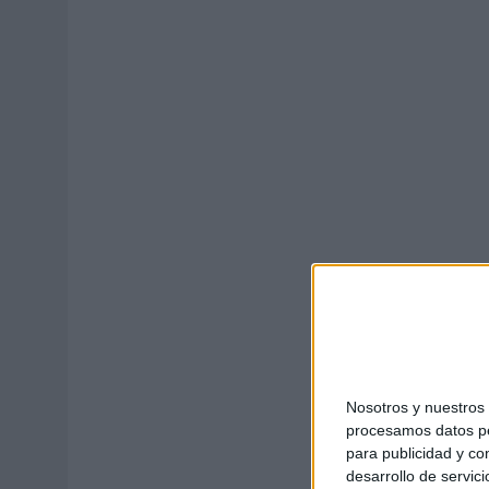
03/08/2026
|
‘VUELVE EL FÚTBOL. VUELVE A SOÑAR’, DE VML PARA MO
07/08/2026
|
CUANDO SE APAGUE EL SOL, EL ECLIPSE DE 2026 POND
Nosotros y nuestro
procesamos datos per
para publicidad y co
desarrollo de servici