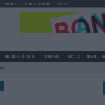
ERTA EDITORIAL
QUIERO SUSCRIBIRME
CONTACTO
MUJERES REFERENTES
REPORTAJES
ENLACES
NEWSLETTE
GA CF
N LA INFANCIA EN SU ESTRATEGIA
UNQUE LOS MEDIOS CONTROLADOS MANTIENEN EL CRECIMIENTO
OS EN VERANO Y SUPERA AL MÓVIL COMO DISPOSITIVO MÁS UTILIZADO
OS ESPAÑOLES