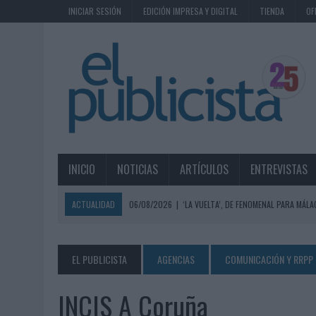
INICIAR SESIÓN
EDICIÓN IMPRESA Y DIGITAL
TIENDA
OF
INICIO
NOTICIAS
ARTÍCULOS
ENTREVISTAS
ACTUALIDAD
06/08/2026
|
‘LA VUELTA’, DE FENOMENAL PARA MÁLA
06/08/2026
|
SIETE DE CADA DIEZ EMPRESAS ESPAÑOLAS NO INTEGRA
06/08/2026
|
EL MERCADO PUBLICITARIO CAE UN 2,6% EN 2025, A
EL PUBLICISTA
AGENCIAS
COMUNICACIÓN Y RRPP
06/08/2026
|
LA TELEVISIÓN SIGUE LIDERANDO EL CONSUMO DE MEDI
INCIS A Coruña
06/08/2026
|
EL USO DE LA IA GENERATIVA ALCANZA YA AL 62% DE L