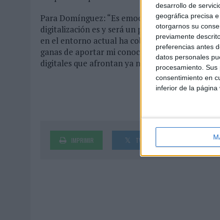
desarrollo de servici
geográfica precisa e 
Para Domínguez: “Es emocionante sumarme a un
otorgarnos su conse
digitalización es y será un pilar fundamental d
previamente descrito
en el entorno actual ha cobrado si cabe aún m
preferencias antes d
ganas de aportar mi conocimiento y experiencia 
datos personales pue
digitales que afrontan ya nuestros clientes y tra
procesamiento. Sus p
consentimiento en cu
inferior de la página
M
IMPRIMIR
TWEET
SHARE