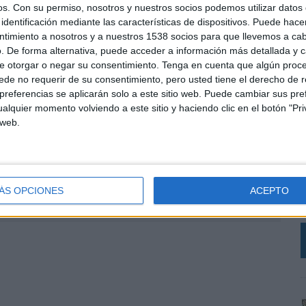
os.
Con su permiso, nosotros y nuestros socios podemos utilizar datos 
identificación mediante las características de dispositivos. Puede hacer
 proyecto tan ambicioso como el de LLYC. La
ntimiento a nosotros y a nuestros 1538 socios para que llevemos a ca
e la comunicación y el marketing de las compañías, que
. De forma alternativa, puede acceder a información más detallada y 
ás relevancia. Comienzo esta nueva etapa con muchas
e otorgar o negar su consentimiento.
Tenga en cuenta que algún proc
a este gran equipo, para dar respuesta a los retos
de no requerir de su consentimiento, pero usted tiene el derecho de r
tar de anticipar aquellos que están por llegar”.
referencias se aplicarán solo a este sitio web. Puede cambiar sus pref
alquier momento volviendo a este sitio y haciendo clic en el botón "Pri
 web.
L
e
ÁS OPCIONES
ACEPTO
SHARE
ENVIAR
PIN
c