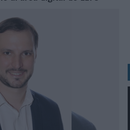
 LAS MARCAS
N IA
RÁ A PRUEBA LA CREATIVIDAD DE LAS MARCAS
N LA INFANCIA EN SU ESTRATEGIA
OS EN VERANO Y SUPERA AL MÓVIL COMO DISPOSITIVO MÁS UTILIZADO
OS ESPAÑOLES
IRECTORA COMERCIAL GLOBAL
BLE INSPIRADA EN CORNETTO, CALIPPO Y SOLERO
MAR EL PATRIMONIO HISTÓRICO EN ACTIVOS CULTURALES Y ECONÓMICOS
LA GESTIÓN DE SUS RELACIONES CON LOS MEDIOS
ARIO EN SU ÚLTIMA CAMPAÑA INTERNACIONAL
N DE MARCA A LARGO PLAZO Y LA MEDICIÓN SON DOS CARAS DE LA MISMA