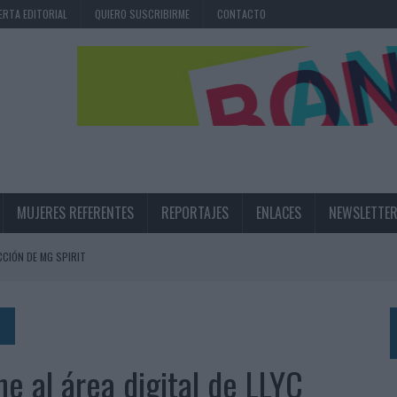
ERTA EDITORIAL
QUIERO SUSCRIBIRME
CONTACTO
MUJERES REFERENTES
REPORTAJES
ENLACES
NEWSLETTE
CIÓN DE MG SPIRIT
NA CAMPAÑA QUE CELEBRA SU REGRESO A PRIMERA DIVISIÓN
TERNACIONAL DE LA CERVEZA
360º CENTRADA EN EL ORIGEN BARCELONÉS
e al área digital de LLYC
 UNA EXPERIENCIA DE MARCA EN IBIZA