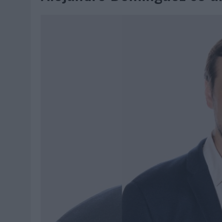
07/08/2026
|
EL VERANO PONE A PRUEBA LA ESTRATEGIA DIGITAL DE
07/08/2026
|
VUELING CONVIERTE LOS RECUERDOS EN SOUVENIRS CO
07/08/2026
|
CUANDO SE APAGUE EL SOL, EL ECLIPSE DE 2026 POND
06/08/2026
|
‘LA VUELTA’, DE FENOMENAL PARA MÁLAGA CF
06/08/2026
|
SIETE DE CADA DIEZ EMPRESAS ESPAÑOLAS NO INTEGRA
06/08/2026
|
LA TELEVISIÓN SIGUE LIDERANDO EL CONSUMO DE MEDI
06/08/2026
|
EL USO DE LA IA GENERATIVA ALCANZA YA AL 62% DE L
06/08/2026
|
SYSTEM1 NOMBRA A KIMBERLY BASTONI COMO NUEVA D
06/08/2026
|
FRIGO Y UNIQLO LANZAN UNA COLECCIÓN PERSONALIZA
06/08/2026
|
LA IA ESTÁ SUBIENDO EL LISTÓN DE LA CREATIVIDAD
05/08/2026
|
BEON WORLDWIDE LANZA RAÍZ URBANA PARA TRANSFOR
05/08/2026
|
FABRA COMUNICACIÓN INCORPORA A CASONÁ Y ASUME 
05/08/2026
|
LOPESAN HOTELS & RESORTS ACERCA EL PARAÍSO CAN
05/08/2026
|
LUIS ARQUILLOS (BURGO DE ARIAS): “LA CONSTRUCCIÓ