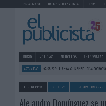
INICIAR SESIÓN
EDICIÓN IMPRESA Y DIGITAL
TIENDA
OF
INICIO
NOTICIAS
ARTÍCULOS
ENTREVISTAS
ACTUALIDAD
07/08/2026
|
‘SHOW YOUR SPIRIT’, DE AUTOPRODUC
07/08/2026
|
EL MÁLAGA CF CULMINA SU TRILOGÍA DE MARCA CON U
07/08/2026
|
MAHOU REIVINDICA EL RITUAL DE LA CAÑA EN EL DÍA IN
EL PUBLICISTA
NOTICIAS
COMUNICACIÓN Y RR.PP.
07/08/2026
|
MG SPIRIT RELANZA SU MARCA CON UNA ESTRATEGIA 
Alejandro Domínguez se un
07/08/2026
|
PATRÓN CONVIERTE EL NUEVO SINGLE DE ARÓN PIPER EN