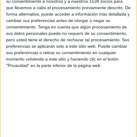
abril y septiembre de 2022 para los 10 temas
su consentimiento a nosotros y a nuestros 1538 socios para
que llevemos a cabo el procesamiento previamente descrito. De
empresariales que reciben mayor atención por
forma alternativa, puede acceder a información más detallada y
parte de los líderes empresariales globales. En
cambiar sus preferencias antes de otorgar o negar su
este sentido, el mayor descenso desde abril de
consentimiento.
Tenga en cuenta que algún procesamiento de
2022 se produce en el número de líderes que se
sus datos personales puede no requerir de su consentimiento,
comprometen con el tema ESG (Environmental,
pero usted tiene el derecho de rechazar tal procesamiento. Sus
Social and Governance), DEI (Diversity, Equity
preferencias se aplicarán solo a este sitio web. Puede cambiar
and Inclusion) y la satisfacción del cliente, lo que
sus preferencias o retirar su consentimiento en cualquier
podría representar amenazas potenciales para
momento volviendo a este sitio y haciendo clic en el botón
mantener la confianza y el apoyo de
"Privacidad" en la parte inferior de la página web.
stakeholders clave, incluyendo consumidores,
empleados e inversores. Sin embargo, los dos
mayores incrementos en el compromiso durante
el mismo periodo, que son el compromiso con la
retención del talento y la IA (Inteligencia
Artificial), apuntan a que los líderes
empresariales pueden estar buscando soluciones
disruptivas a los retos de una recesión global.
Un dato significativo: El número de líderes que se