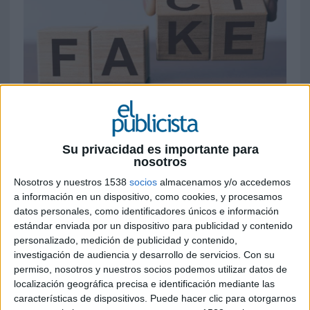
7 DE DICIEMBRE DE 2022
Los significativos descensos en el
Su privacidad es importante para
compromiso con ESG y DEI podrían
nosotros
representar amenazas para la confianza y el
Nosotros y nuestros 1538
socios
almacenamos y/o accedemos
apoyo de los públicos. La disminución del
a información en un dispositivo, como cookies, y procesamos
compromiso con la satisfacción del cliente
datos personales, como identificadores únicos e información
podría representar una amenaza para su
estándar enviada por un dispositivo para publicidad y contenido
fidelidad
personalizado, medición de publicidad y contenido,
investigación de audiencia y desarrollo de servicios.
Con su
Los últimos resultados del Índice de Confianza de
permiso, nosotros y nuestros socios podemos utilizar datos de
Worldcom (WCI) identifican cambios
localización geográfica precisa e identificación mediante las
significativos en los niveles de compromiso entre
características de dispositivos. Puede hacer clic para otorgarnos