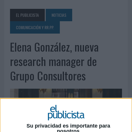
EL PUBLICISTA
NOTICIAS
COMUNICACIÓN Y RR.PP.
Elena González, nueva
research manager de
Grupo Consultores
Su privacidad es importante para
nosotros