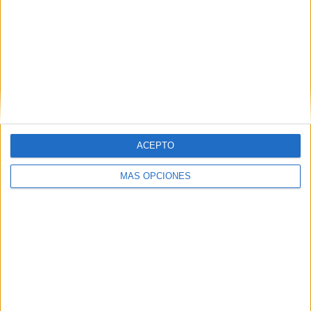
ARTÍCULOS ALEATORIOS
ACEPTO
MÁS OPCIONES
05/08/2026
Fabra Comunicación
incorpora a Casoná y asume