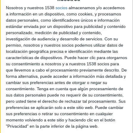
Nosotros y nuestros 1538
socios
almacenamos y/o accedemos
a información en un dispositivo, como cookies, y procesamos
datos personales, como identificadores únicos e información
estándar enviada por un dispositivo para publicidad y contenido
personalizado, medición de publicidad y contenido,
20 DE OCTUBRE DE 2014
investigación de audiencia y desarrollo de servicios.
Con su
permiso, nosotros y nuestros socios podemos utilizar datos de
Desde su nuevo cargo reportará al director de
localización geográfica precisa e identificación mediante las
investigación y estudios de Grupo Consultores,
características de dispositivos. Puede hacer clic para otorgarnos
Óscar López.
su consentimiento a nosotros y a nuestros 1538 socios para
que llevemos a cabo el procesamiento previamente descrito. De
forma alternativa, puede acceder a información más detallada y
cambiar sus preferencias antes de otorgar o negar su
consentimiento.
Tenga en cuenta que algún procesamiento de
Grupo Consultores ha fichado a Elena González como research manager para
sus datos personales puede no requerir de su consentimiento,
ocuparse del desarrollo de los estudio del Grupo en los mercados anglosajones,
pero usted tiene el derecho de rechazar tal procesamiento. Sus
tanto en el área operativa como en la comercial.
preferencias se aplicarán solo a este sitio web. Puede cambiar
sus preferencias o retirar su consentimiento en cualquier
González procede de Firefly Millward Brown donde ocupaba el puesto de
momento volviendo a este sitio y haciendo clic en el botón
qualitative senior executive. Ha colaborado estrechamente con clientes como
"Privacidad" en la parte inferior de la página web.
Hibu, Telefónica o Philip Morris, desarrollando investigación cualitativa,