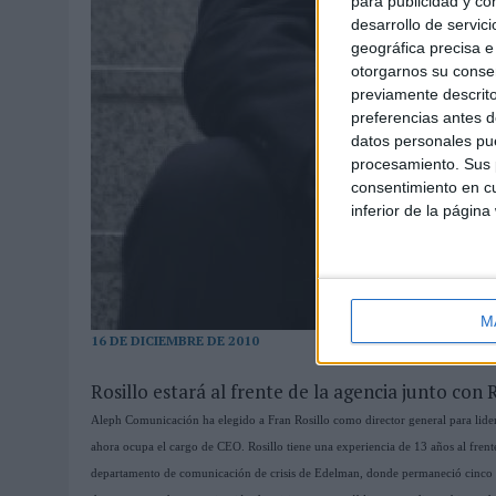
para publicidad y co
desarrollo de servici
geográfica precisa e 
otorgarnos su conse
previamente descrito
preferencias antes d
datos personales pue
procesamiento. Sus p
consentimiento en cu
inferior de la página
M
16 DE DICIEMBRE DE 2010
Rosillo estará al frente de la agencia junto co
Aleph Comunicación ha elegido a Fran Rosillo como director general para lider
ahora ocupa el cargo de CEO. Rosillo tiene una experiencia de 13 años al frent
departamento de comunicación de crisis de Edelman, donde permaneció cinco añ