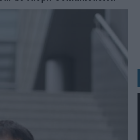
IRECTORA COMERCIAL GLOBAL
BLE INSPIRADA EN CORNETTO, CALIPPO Y SOLERO
MAR EL PATRIMONIO HISTÓRICO EN ACTIVOS CULTURALES Y ECONÓMICOS
LA GESTIÓN DE SUS RELACIONES CON LOS MEDIOS
ARIO EN SU ÚLTIMA CAMPAÑA INTERNACIONAL
N DE MARCA A LARGO PLAZO Y LA MEDICIÓN SON DOS CARAS DE LA MISMA
N HOTELS & RESORTS
VECES’, DE INUSUALY PARA CERVEZA CAPAZ
 PARA ORANGE
 UNA OPORTUNIDAD DE INCLUSIÓN
RANO’
UDIO EN SU NUEVA CAMPAÑA GLOBAL DE MARCA