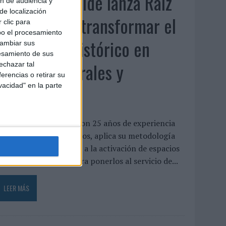
Beon Worldwide lanza Raíz
ón de audiencia y
de localización
Urbana para transformar el
 clic para
bo el procesamiento
patrimonio histórico en
cambiar sus
esamiento de sus
activos culturales y
echazar tal
erencias o retirar su
vacidad" en la parte
económicos
a empresa española, con 25 años de experiencia
n producción de eventos, aplica su metodología
e producción in-house a la activación de espacios
istóricos en desuso para ponerlos al servicio de...
LEER MÁS