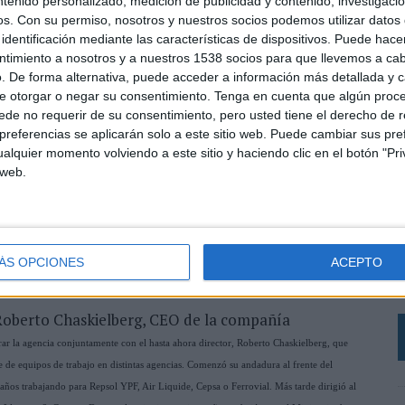
ntenido personalizado, medición de publicidad y contenido, investigaci
os.
Con su permiso, nosotros y nuestros socios podemos utilizar datos 
identificación mediante las características de dispositivos. Puede hacer
ntimiento a nosotros y a nuestros 1538 socios para que llevemos a ca
. De forma alternativa, puede acceder a información más detallada y 
e otorgar o negar su consentimiento.
Tenga en cuenta que algún proc
de no requerir de su consentimiento, pero usted tiene el derecho de r
referencias se aplicarán solo a este sitio web. Puede cambiar sus pref
alquier momento volviendo a este sitio y haciendo clic en el botón "Pri
 web.
L
e
ÁS OPCIONES
ACEPTO
d
h
n Roberto Chaskielberg, CEO de la compañía
ar la agencia conjuntamente con el hasta ahora director, Roberto Chaskielberg, que
e de equipos de trabajo en distintas agencias. Comenzó su andadura al frente del
os trabajando para Repsol YPF, Air Liquide, Cepsa o Ferrovial. Más tarde dirigió al