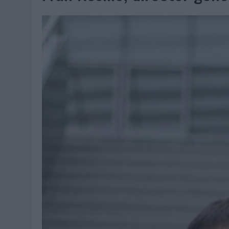
06/08/2026
|
SYSTEM1 NOMBRA A KIMBERLY BASTONI COMO NUEVA D
06/08/2026
|
FRIGO Y UNIQLO LANZAN UNA COLECCIÓN PERSONALIZA
06/08/2026
|
LA IA ESTÁ SUBIENDO EL LISTÓN DE LA CREATIVIDAD
05/08/2026
|
BEON WORLDWIDE LANZA RAÍZ URBANA PARA TRANSFOR
05/08/2026
|
FABRA COMUNICACIÓN INCORPORA A CASONÁ Y ASUME 
05/08/2026
|
LOPESAN HOTELS & RESORTS ACERCA EL PARAÍSO CAN
05/08/2026
|
LUIS ARQUILLOS (BURGO DE ARIAS): “LA CONSTRUCCIÓ
MONEDA”
04/08/2026
|
‘EL PARAÍSO MÁS CERCA’, DE 22GRADOS PARA LOPESA
04/08/2026
|
‘LA ÚNICA CERVEZA DEL MUNDO QUE SE DISFRUTA DOS 
04/08/2026
|
‘EL FÚTBOL SIN LAS PERSONAS’, DE DENTSU CREATIVE
04/08/2026
|
CAPAZ, LA CERVEZA QUE CONVIERTE CADA BOTELLA EN
04/08/2026
|
BABARIA Y MAXIBON SON ‘EL MATCH PERFECTO DEL VE
04/08/2026
|
AUDIBLE REIVINDICA EL PODER TRANSFORMADOR DEL A