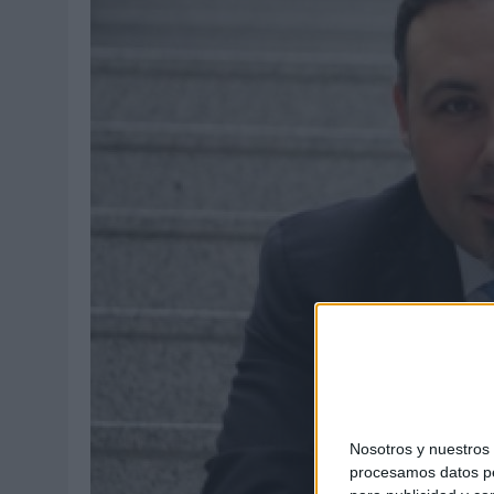
03/08/2026
|
‘VUELVE EL FÚTBOL. VUELVE A SOÑAR’, DE VML PARA MO
07/08/2026
|
CUANDO SE APAGUE EL SOL, EL ECLIPSE DE 2026 POND
Nosotros y nuestro
procesamos datos per