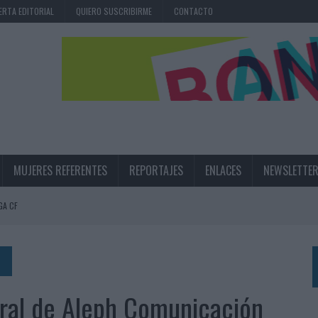
ERTA EDITORIAL
QUIERO SUSCRIBIRME
CONTACTO
MUJERES REFERENTES
REPORTAJES
ENLACES
NEWSLETTE
GA CF
N LA INFANCIA EN SU ESTRATEGIA
UNQUE LOS MEDIOS CONTROLADOS MANTIENEN EL CRECIMIENTO
OS EN VERANO Y SUPERA AL MÓVIL COMO DISPOSITIVO MÁS UTILIZADO
neral de Aleph Comunicación
OS ESPAÑOLES