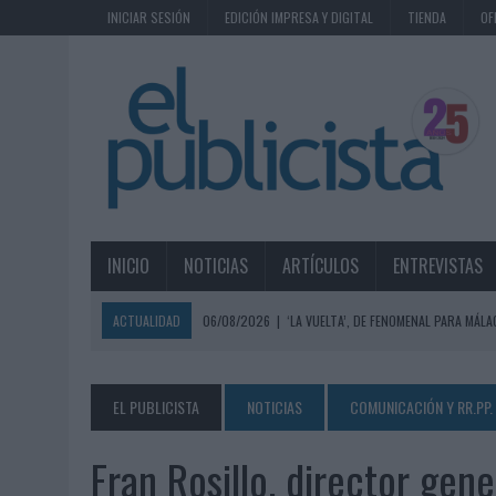
INICIAR SESIÓN
EDICIÓN IMPRESA Y DIGITAL
TIENDA
OF
INICIO
NOTICIAS
ARTÍCULOS
ENTREVISTAS
ACTUALIDAD
06/08/2026
|
‘LA VUELTA’, DE FENOMENAL PARA MÁLA
06/08/2026
|
SIETE DE CADA DIEZ EMPRESAS ESPAÑOLAS NO INTEGRA
06/08/2026
|
EL MERCADO PUBLICITARIO CAE UN 2,6% EN 2025, A
EL PUBLICISTA
NOTICIAS
COMUNICACIÓN Y RR.PP.
06/08/2026
|
LA TELEVISIÓN SIGUE LIDERANDO EL CONSUMO DE MEDI
Fran Rosillo, director ge
06/08/2026
|
EL USO DE LA IA GENERATIVA ALCANZA YA AL 62% DE L