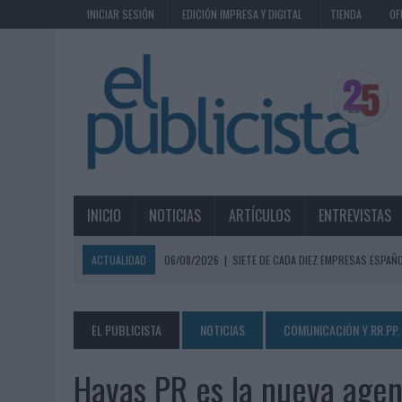
INICIAR SESIÓN
EDICIÓN IMPRESA Y DIGITAL
TIENDA
OF
INICIO
NOTICIAS
ARTÍCULOS
ENTREVISTAS
ACTUALIDAD
06/08/2026
|
SIETE DE CADA DIEZ EMPRESAS ESPAÑ
06/08/2026
|
EL MERCADO PUBLICITARIO CAE UN 2,6% EN 2025, A
06/08/2026
|
LA TELEVISIÓN SIGUE LIDERANDO EL CONSUMO DE MEDI
EL PUBLICISTA
NOTICIAS
COMUNICACIÓN Y RR.PP.
06/08/2026
|
EL USO DE LA IA GENERATIVA ALCANZA YA AL 62% DE L
Havas PR es la nueva age
06/08/2026
|
SYSTEM1 NOMBRA A KIMBERLY BASTONI COMO NUEVA D