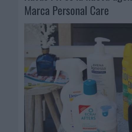
06/08/2026
|
FRIGO Y UNIQLO LANZAN UNA COLECCIÓN PERSONALIZA
Marca Personal Care
06/08/2026
|
LA IA ESTÁ SUBIENDO EL LISTÓN DE LA CREATIVIDAD
05/08/2026
|
BEON WORLDWIDE LANZA RAÍZ URBANA PARA TRANSFOR
05/08/2026
|
FABRA COMUNICACIÓN INCORPORA A CASONÁ Y ASUME 
05/08/2026
|
LOPESAN HOTELS & RESORTS ACERCA EL PARAÍSO CAN
05/08/2026
|
LUIS ARQUILLOS (BURGO DE ARIAS): “LA CONSTRUCCIÓ
MONEDA”
04/08/2026
|
‘EL PARAÍSO MÁS CERCA’, DE 22GRADOS PARA LOPESA
04/08/2026
|
‘LA ÚNICA CERVEZA DEL MUNDO QUE SE DISFRUTA DOS 
04/08/2026
|
‘EL FÚTBOL SIN LAS PERSONAS’, DE DENTSU CREATIVE
04/08/2026
|
CAPAZ, LA CERVEZA QUE CONVIERTE CADA BOTELLA EN
04/08/2026
|
BABARIA Y MAXIBON SON ‘EL MATCH PERFECTO DEL VE
04/08/2026
|
AUDIBLE REIVINDICA EL PODER TRANSFORMADOR DEL A
03/08/2026
|
‘VUELVE EL FÚTBOL. VUELVE A SOÑAR’, DE VML PARA MO