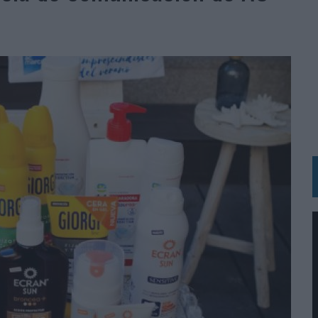
BLE INSPIRADA EN CORNETTO, CALIPPO Y SOLERO
MAR EL PATRIMONIO HISTÓRICO EN ACTIVOS CULTURALES Y ECONÓMICOS
LA GESTIÓN DE SUS RELACIONES CON LOS MEDIOS
ARIO EN SU ÚLTIMA CAMPAÑA INTERNACIONAL
N DE MARCA A LARGO PLAZO Y LA MEDICIÓN SON DOS CARAS DE LA MISMA
N HOTELS & RESORTS
VECES’, DE INUSUALY PARA CERVEZA CAPAZ
 PARA ORANGE
 UNA OPORTUNIDAD DE INCLUSIÓN
RANO’
UDIO EN SU NUEVA CAMPAÑA GLOBAL DE MARCA
VISTAR