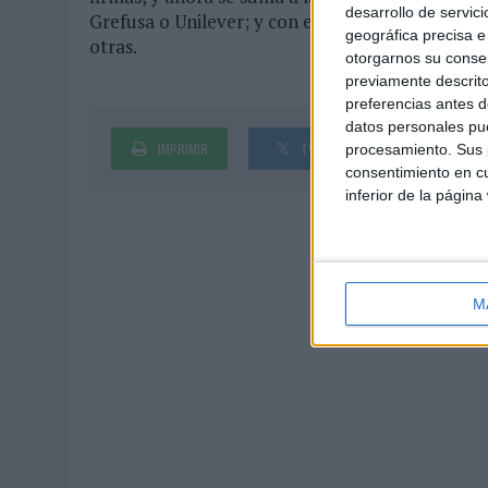
desarrollo de servici
Grefusa o Unilever; y con especialistas en franq
geográfica precisa e 
otras.
otorgarnos su conse
previamente descrito
preferencias antes d
datos personales pue
IMPRIMIR
TWEET
SHARE
procesamiento. Sus p
consentimiento en cu
inferior de la página
M