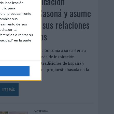
Fabra Comunicación
de localización
incorpora a Casoná y asume
 clic para
bo el procesamiento
cambiar sus
la gestión de sus relaciones
esamiento de sus
echazar tal
con los medios
erencias o retirar su
vacidad" en la parte
a agencia de comunicación suma a su cartera a
asoná, una firma de moda de inspiración
esortwear que une las tradiciones de España y
enezuela a través de una propuesta basada en la
rtesanía, el...
LEER MÁS
04/08/2026