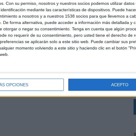
os.
Con su permiso, nosotros y nuestros socios podemos utilizar datos 
uicias y retail como Alain Afflelou o Norauto, entre
identificación mediante las características de dispositivos. Puede hacer
ntimiento a nosotros y a nuestros 1538 socios para que llevemos a ca
. De forma alternativa, puede acceder a información más detallada y 
e otorgar o negar su consentimiento.
Tenga en cuenta que algún proc
de no requerir de su consentimiento, pero usted tiene el derecho de r
SHARE
ENVIAR
PIN
referencias se aplicarán solo a este sitio web. Puede cambiar sus pref
alquier momento volviendo a este sitio y haciendo clic en el botón "Pri
 web.
L
C
r
V
ÁS OPCIONES
ACEPTO
a