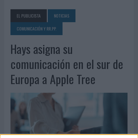
EL PUBLICISTA
NOTICIAS
COMUNICACIÓN Y RR.PP.
Hays asigna su
comunicación en el sur de
Europa a Apple Tree