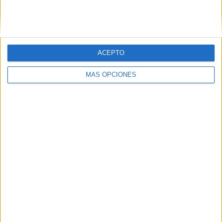
VÍDEO DESTACADO
ACEPTO
MÁS OPCIONES
ARTÍCULOS ALEATORIOS