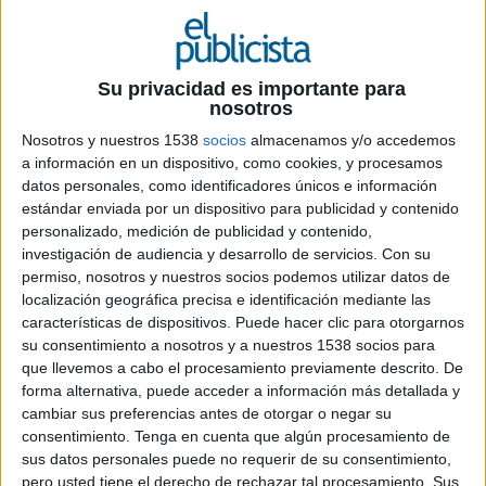
Su privacidad es importante para
nosotros
7 DE MAYO DE 2026
Nosotros y nuestros 1538
socios
almacenamos y/o accedemos
a información en un dispositivo, como cookies, y procesamos
La consultora de recursos humanos confía
datos personales, como identificadores únicos e información
en la agencia española, con quien ya
estándar enviada por un dispositivo para publicidad y contenido
colabora desde hace años en España, para
personalizado, medición de publicidad y contenido,
diseñar y manejar la estrategia de
investigación de audiencia y desarrollo de servicios.
Con su
permiso, nosotros y nuestros socios podemos utilizar datos de
comunicación en el sur de Europa
localización geográfica precisa e identificación mediante las
características de dispositivos. Puede hacer clic para otorgarnos
Hays, firma de referencia a nivel internacional
su consentimiento a nosotros y a nuestros 1538 socios para
dentro del mundo de los recursos humanos (está
que llevemos a cabo el procesamiento previamente descrito. De
especializada en selección y soluciones de
forma alternativa, puede acceder a información más detallada y
RR.HH.) ha elegido a la agencia española Apple
cambiar sus preferencias antes de otorgar o negar su
Tree como nueva agencia de comunicación
consentimiento.
Tenga en cuenta que algún procesamiento de
estratégica para los mercados de España, Italia y
sus datos personales puede no requerir de su consentimiento,
Portugal. La agencia será responsable del plan de
pero usted tiene el derecho de rechazar tal procesamiento. Sus