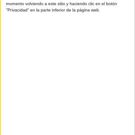
momento volviendo a este sitio y haciendo clic en el botón
histórica firma británica con una estrategia
"Privacidad" en la parte inferior de la página web.
centrada en relaciones con medios y
prescriptores.
Fundada en 1898, la marca atraviesa una nueva
etapa de posicionamiento dentro del segmento
premium de motocicletas.
Por otro lado, LF Channel trabajará en la
estrategia de comunicación de Hamelin-Laie
International School, centro educativo
internacional ubicado en Montgat (Barcelona) y
perteneciente al grupo Nord Anglia Education. El
objetivo será reforzar su posicionamiento y
visibilidad en el mercado educativo español a
través de acciones de comunicación y presencia
en medios.
La incorporación de ambas cuentas coincide