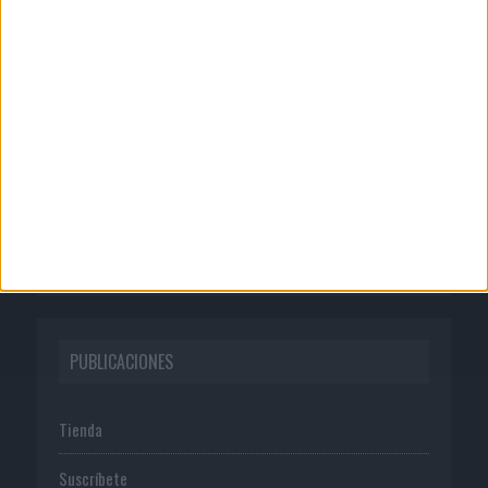
CORPORATIVO
Quienes somos
Publicidad
Normas de uso
Política de privacidad
PUBLICACIONES
Tienda
Suscríbete