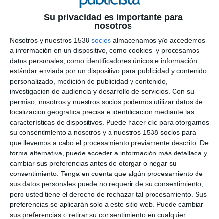
Su privacidad es importante para
nosotros
Nosotros y nuestros 1538
socios
almacenamos y/o accedemos
a información en un dispositivo, como cookies, y procesamos
datos personales, como identificadores únicos e información
19 DE MAYO DE 2026
estándar enviada por un dispositivo para publicidad y contenido
personalizado, medición de publicidad y contenido,
La agencia amplía su cartera en movilidad
investigación de audiencia y desarrollo de servicios.
Con su
premium y educación internacional
permiso, nosotros y nuestros socios podemos utilizar datos de
coincidiendo con su 30 aniversario
localización geográfica precisa e identificación mediante las
características de dispositivos. Puede hacer clic para otorgarnos
LF Channel ha incorporado a Norton
su consentimiento a nosotros y a nuestros 1538 socios para
Motorcycles y Hamelin-Laie International School
que llevemos a cabo el procesamiento previamente descrito. De
como nuevos clientes, reforzando así su
forma alternativa, puede acceder a información más detallada y
presencia en los sectores de movilidad premium y
cambiar sus preferencias antes de otorgar o negar su
educación internacional.
consentimiento.
Tenga en cuenta que algún procesamiento de
sus datos personales puede no requerir de su consentimiento,
pero usted tiene el derecho de rechazar tal procesamiento. Sus
La agencia será la encargada de gestionar la
preferencias se aplicarán solo a este sitio web. Puede cambiar
comunicación de Norton Motorcycles en España,
sus preferencias o retirar su consentimiento en cualquier
acompañando el proceso de relanzamiento de la