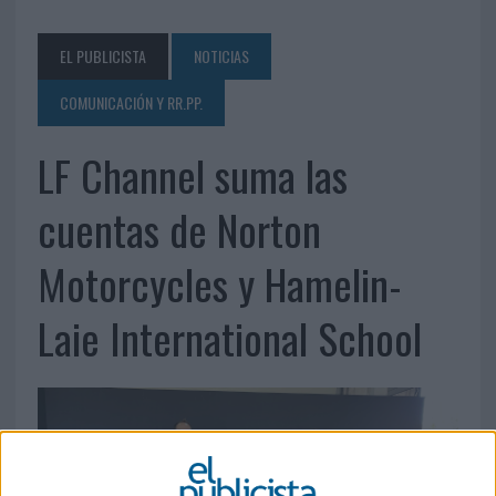
EL PUBLICISTA
NOTICIAS
COMUNICACIÓN Y RR.PP.
LF Channel suma las
cuentas de Norton
Motorcycles y Hamelin-
Laie International School