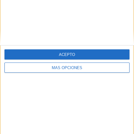
ACEPTO
MÁS OPCIONES
05/08/2026
Beon Worldwide lanza Raíz
Urbana para transformar el
patrimonio histórico en
activos culturales y