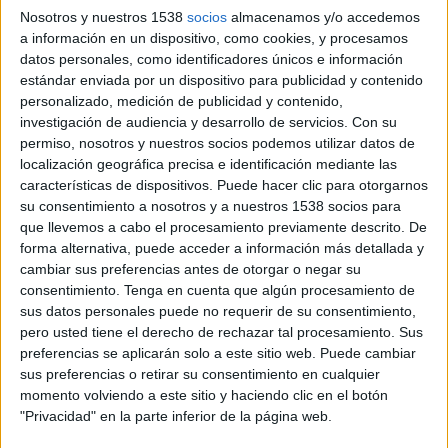
El posgrado, que tendrá lugar entre abril y julio,
Nosotros y nuestros 1538
socios
almacenamos y/o accedemos
estará dirigido a un público profesional que se
a información en un dispositivo, como cookies, y procesamos
encuentre desempeñando su labor en este
datos personales, como identificadores únicos e información
ámbito o tenga un interés por el desarrollo
estándar enviada por un dispositivo para publicidad y contenido
profesional en los asuntos públicos
personalizado, medición de publicidad y contenido,
investigación de audiencia y desarrollo de servicios.
Con su
La consultora Llorente & Cuenca y la Universidad Carlos III de Madrid (UC3M) han
permiso, nosotros y nuestros socios podemos utilizar datos de
puesto en marcha el primer título de especialista en Asuntos Públicos y Lobbying
localización geográfica precisa e identificación mediante las
con el fin de ofrecer formación a profesionales con titulación universitaria que
características de dispositivos. Puede hacer clic para otorgarnos
estén desarrollando su labor en este ámbito cuyo principal objetivo es facilitar la
su consentimiento a nosotros y a nuestros 1538 socios para
conversación de las empresas y organizaciones con los poderes públicos.
que llevemos a cabo el procesamiento previamente descrito. De
forma alternativa, puede acceder a información más detallada y
El programa de estudios de esta titulación de posgrado, que arrancará en abril y
cambiar sus preferencias antes de otorgar o negar su
consentimiento.
Tenga en cuenta que algún procesamiento de
finalizará en julio, incorpora aspectos claves para el ejercicio de la profesión,
sus datos personales puede no requerir de su consentimiento,
como el entendimiento de los escenarios políticos e institucionales de la actividad
pero usted tiene el derecho de rechazar tal procesamiento. Sus
del lobby y el ejercicio de la gestión de la influencia por los diversos niveles
preferencias se aplicarán solo a este sitio web. Puede cambiar
institucionales, así como las diferencias existentes por sectores (farmacéutico,
sus preferencias o retirar su consentimiento en cualquier
banca, defensa, industria alimentaria y de bebidas, energía, telecomunicaciones,
momento volviendo a este sitio y haciendo clic en el botón
etc.). Por su parte, Llorente & Cuenca incorporará su experiencia en este ámbito
"Privacidad" en la parte inferior de la página web.
para abordar la metodología para la plantificación estratégica y gestión de las