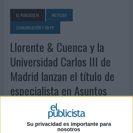
EL PUBLICISTA
NOTICIAS
COMUNICACIÓN Y RR.PP.
Llorente & Cuenca y la
Universidad Carlos III de
Madrid lanzan el título de
especialista en Asuntos
Públicos y Lobbying
28 DE ENERO DE 2016
Su privacidad es importante para
nosotros