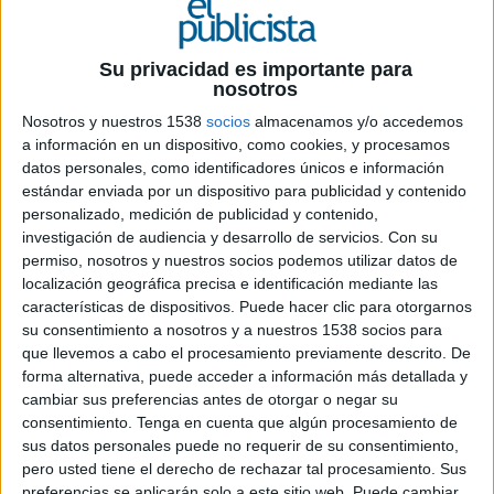
Su privacidad es importante para
nosotros
6 DE JULIO DE 2020
Nosotros y nuestros 1538
socios
almacenamos y/o accedemos
Enrique González, quien ocupa el cargo en
a información en un dispositivo, como cookies, y procesamos
la actualidad, dejará la compañía para
datos personales, como identificadores únicos e información
jubilarse tras una exitosa carrera
estándar enviada por un dispositivo para publicidad y contenido
profesional. La noticia se ha anunciado en
personalizado, medición de publicidad y contenido,
el transcurso de la reunión anual de socios
investigación de audiencia y desarrollo de servicios.
Con su
permiso, nosotros y nuestros socios podemos utilizar datos de
de la consultora celebrada la semana
localización geográfica precisa e identificación mediante las
pasada
características de dispositivos. Puede hacer clic para otorgarnos
su consentimiento a nosotros y a nuestros 1538 socios para
LLYC
ha anunciado el nombramiento de Marta
que llevemos a cabo el procesamiento previamente descrito. De
Guisasola como nueva CFO global de la firma a
forma alternativa, puede acceder a información más detallada y
partir de enero de 2021. A finales de este año,
cambiar sus preferencias antes de otorgar o negar su
Enrique González, actual CFO global de LLYC,
consentimiento.
Tenga en cuenta que algún procesamiento de
dejará la compañía para jubilarse tras una exitosa
sus datos personales puede no requerir de su consentimiento,
carrera profesional.
pero usted tiene el derecho de rechazar tal procesamiento. Sus
preferencias se aplicarán solo a este sitio web. Puede cambiar