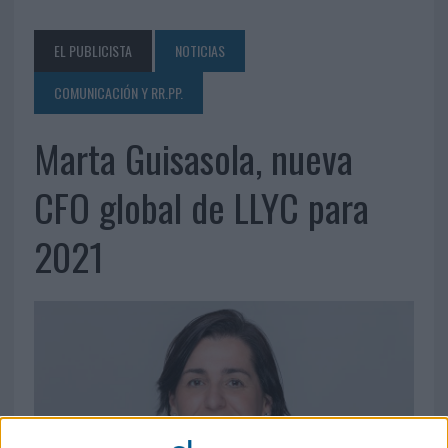
EL PUBLICISTA
NOTICIAS
COMUNICACIÓN Y RR.PP.
Marta Guisasola, nueva
CFO global de LLYC para
2021