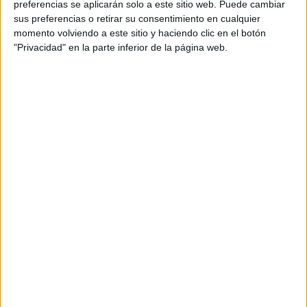
preferencias se aplicarán solo a este sitio web. Puede cambiar
El proyecto ha comenzado este verano en
sus preferencias o retirar su consentimiento en cualquier
Madrid con presencia en “Las noches del
momento volviendo a este sitio y haciendo clic en el botón
Botánico”, el Hipódromo y las fiestas del Carmen,
"Privacidad" en la parte inferior de la página web.
que se celebran en la calle de Ponzano. En cada
emplazamiento se han planteado
activaciones
concretas y exclusivas
que contemplan desde
descuentos por desplazamientos con origen o
llegada al evento en cuestión, regalos
promocionales o acciones totalmente
personalizadas en torno al acontecimiento que se
trate para cada caso. También se destaca de
manera especial el
pick up point
de la compañía,
para una mayor identificación por parte del
público que necesite desplazarse con este tipo de
vehículos.
En total, se llevarán a cabo unas
20 actividades
mensuales
en Madrid, Barcelona, Valencia,
Alicante, Sevilla y Málaga, así como en Lisboa y