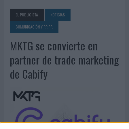
EL PUBLICISTA
NOTICIAS
COMUNICACIÓN Y RR.PP.
MKTG se convierte en
partner de trade marketing
de Cabify