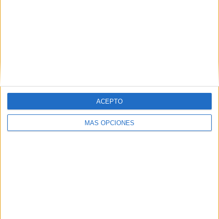
ARTÍCULOS ALEATORIOS
ACEPTO
MÁS OPCIONES
04/08/2026
Audible reivindica el poder