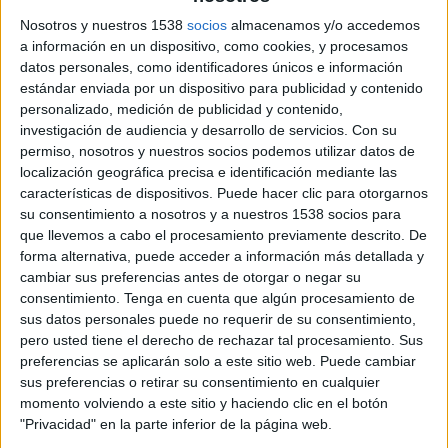
18 DE NOVIEMBRE DE 2020
Nosotros y nuestros 1538
socios
almacenamos y/o accedemos
a información en un dispositivo, como cookies, y procesamos
Audiben
es una empresa española de
datos personales, como identificadores únicos e información
soluciones auditivas compuesta por un
estándar enviada por un dispositivo para publicidad y contenido
equipo profesional con más de 10 años de
personalizado, medición de publicidad y contenido,
experiencia en el sector
investigación de audiencia y desarrollo de servicios.
Con su
permiso, nosotros y nuestros socios podemos utilizar datos de
Audiben, que lleva más de 3 años ofreciendo
localización geográfica precisa e identificación mediante las
soluciones auditivas a precios asequible, nace
características de dispositivos. Puede hacer clic para otorgarnos
como una necesidad de carácter social: hacer
su consentimiento a nosotros y a nuestros 1538 socios para
llegar a personas que lo necesiten, y no cuenten
que llevemos a cabo el procesamiento previamente descrito. De
con los fondos suficientes o que no quieran
forma alternativa, puede acceder a información más detallada y
cambiar sus preferencias antes de otorgar o negar su
desembolsar importantes cantidades de dinero,
consentimiento.
Tenga en cuenta que algún procesamiento de
una solución auditiva de óptimas prestaciones a
sus datos personales puede no requerir de su consentimiento,
precios competitivos y de características
pero usted tiene el derecho de rechazar tal procesamiento. Sus
comparables a la de los audífonos tradicionales.
preferencias se aplicarán solo a este sitio web. Puede cambiar
Sus productos son fáciles de encontrar en
sus preferencias o retirar su consentimiento en cualquier
farmacias y ópticas, además de en su página web,
momento volviendo a este sitio y haciendo clic en el botón
ya que no requieren de una titulación específica
"Privacidad" en la parte inferior de la página web.
gracias a su fácil uso, pensado para personas de