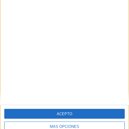
ENVIAR
PIN
SÍGUENOS EN FACEBOOK
ACEPTO
MÁS OPCIONES