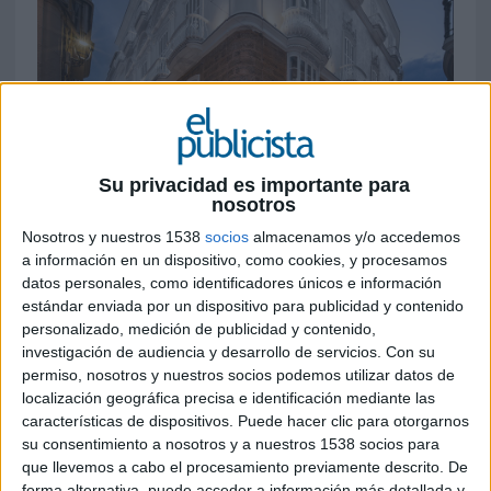
Su privacidad es importante para
nosotros
Nosotros y nuestros 1538
socios
almacenamos y/o accedemos
17 DE DICIEMBRE DE 2024
a información en un dispositivo, como cookies, y procesamos
datos personales, como identificadores únicos e información
La compañía lanza su tradicional edición
estándar enviada por un dispositivo para publicidad y contenido
navideña del “Eurostars Fan Day”, una
personalizado, medición de publicidad y contenido,
acción que premia a sus seguidores con
investigación de audiencia y desarrollo de servicios.
Con su
estancias gratuitas en sus establecimientos
permiso, nosotros y nuestros socios podemos utilizar datos de
más icónicos durante la semana del 16 al 19
localización geográfica precisa e identificación mediante las
características de dispositivos. Puede hacer clic para otorgarnos
de diciembre
su consentimiento a nosotros y a nuestros 1538 socios para
que llevemos a cabo el procesamiento previamente descrito. De
Eurostars Hotel Company
da la bienvenida a la
forma alternativa, puede acceder a información más detallada y