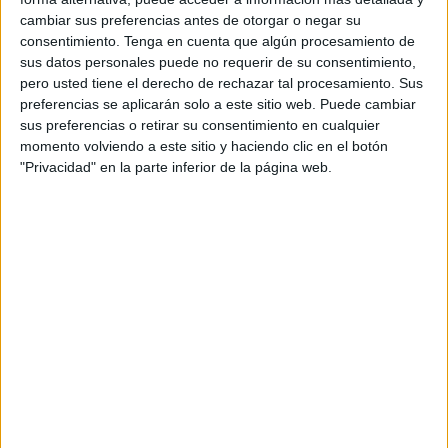
Navidad con una nueva edición de su conocida
cambiar sus preferencias antes de otorgar o negar su
iniciativa
“
Eurostars Fan Day
”.
Durante cinco
consentimiento.
Tenga en cuenta que algún procesamiento de
días los seguidores de la cadena hotelera podrán
sus datos personales puede no requerir de su consentimiento,
participar en el
sorteo de 50+20 estancias
pero usted tiene el derecho de rechazar tal procesamiento. Sus
dobles
de dos noches con desayuno incluido en
preferencias se aplicarán solo a este sitio web. Puede cambiar
una selección de sus establecimientos más
sus preferencias o retirar su consentimiento en cualquier
emblemáticos tanto a nivel nacional como
momento volviendo a este sitio y haciendo clic en el botón
internacional.
"Privacidad" en la parte inferior de la página web.
A través de la campaña, que este año se lanza
bajo el
claim
“Merry Stories”, Eurostars Hotel
Company quiere cumplir los sueños de sus
seguidores esta Navidad y reivindicar la
importancia de viajar y compartir tiempo de
calidad con nuestros seres queridos. En esta
nueva edición del
Fan Day, se premiará a 50
seguidores
de Eurostars Hotel Company. Los
afortunados ganadores se anunciarán el 19 de
diciembre desde las 10h de la mañana hasta las
19h de la tarde, de manera que cada hora se