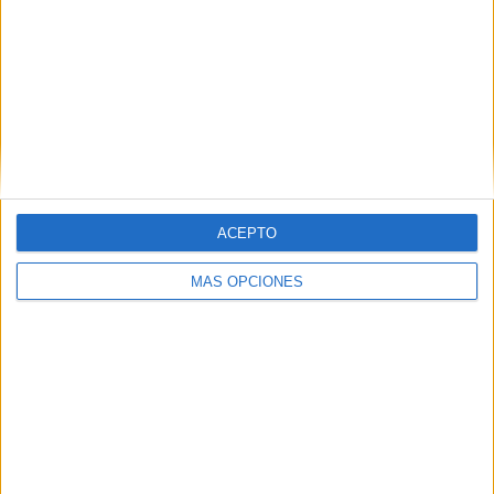
SHARE
ENVIAR
PIN
ACEPTO
MÁS OPCIONES
SÍGUENOS EN FACEBOOK