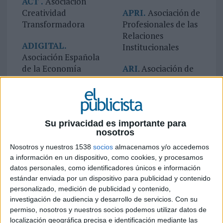
ACT
.
Asociación
Creatividad
APRI.
Asociación de
Transformadora
Profesionales de las
Relaciones
ADIGITAL.
Institucionales
Asociación Española
de la Economía
ARI
. Asociación de
Digital
Revistas de
Información
ADC
.
Asociación de
Consultoras
ASERLUZ.
Su privacidad es importante para
de Comunicación
Asociación Española
nosotros
de Empresarios
ADG/FAD
.
Fabricants de
Nosotros y nuestros 1538
socios
almacenamos y/o accedemos
Agrupación de
Rótulos Luminosos
a información en un dispositivo, como cookies, y procesamos
Diseño Gráfico
datos personales, como identificadores únicos e información
e Industrias Afines
estándar enviada por un dispositivo para publicidad y contenido
AEA
. Asociación
personalizado, medición de publicidad y contenido,
Associació
investigación de audiencia y desarrollo de servicios.
Con su
Española de
Empresarial de
permiso, nosotros y nuestros socios podemos utilizar datos de
Anunciantes
Publicitat.
localización geográfica precisa e identificación mediante las