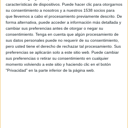
características de dispositivos. Puede hacer clic para otorgarnos
AEAPAF
. Asociación
AUC
. Asociación de
su consentimiento a nosotros y a nuestros 1538 socios para
Empresarial de
Usuarios de la
que llevemos a cabo el procesamiento previamente descrito. De
Agencias de Prensa
Comunicación
forma alternativa, puede acceder a información más detallada y
y Archivos
cambiar sus preferencias antes de otorgar o negar su
Fotográficos
BCMA.
Branded
consentimiento.
Tenga en cuenta que algún procesamiento de
Content Market
sus datos personales puede no requerir de su consentimiento,
AEBRAND.
Association
pero usted tiene el derecho de rechazar tal procesamiento. Sus
Asociación Española
preferencias se aplicarán solo a este sitio web. Puede cambiar
de Empresas de
CdC
. Club de
sus preferencias o retirar su consentimiento en cualquier
Branding
Creativos
momento volviendo a este sitio y haciendo clic en el botón
"Privacidad" en la parte inferior de la página web.
AECEM
. Asociación
CLABE
. Club
Española de
Abierto de Editores
Comercio
Club de Marketing
Electrónico
de Barcelona
AEPP.
Asociación de
Col-legi de
Empresas de
Publicitaris
Postproducción
Públiques de