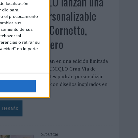
Frigo y UNIQLO lanzan una
de localización
colección personalizable
 clic para
bo el procesamiento
cambiar sus
inspirada en Cornetto,
esamiento de sus
echazar tal
Calippo y Solero
erencias o retirar su
vacidad" en la parte
as dos marcas colaboran en una edición limitada
isponible en la tienda UNIQLO Gran Vía de
adrid, donde los clientes podrán personalizar
amisetas y bolsas tote con diseños inspirados en
lgunos de ...
LEER MÁS
04/08/2026