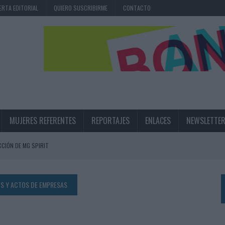
ERTA EDITORIAL
QUIERO SUSCRIBIRME
CONTACTO
MUJERES REFERENTES
REPORTAJES
ENLACES
NEWSLETTE
CIÓN DE MG SPIRIT
NA CAMPAÑA QUE CELEBRA SU REGRESO A PRIMERA DIVISIÓN
TERNACIONAL DE LA CERVEZA
S Y ACTOS DE EMPRESAS
360º CENTRADA EN EL ORIGEN BARCELONÉS
 UNA EXPERIENCIA DE MARCA EN IBIZA