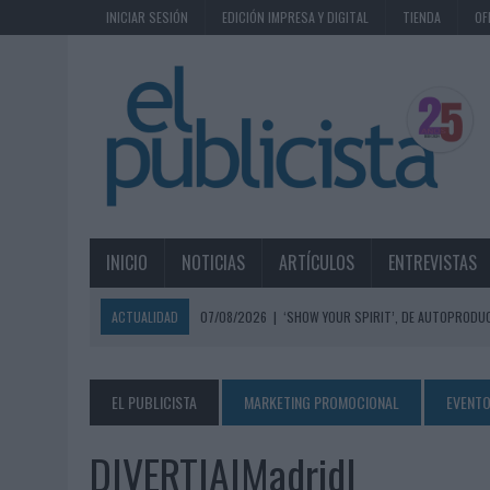
INICIAR SESIÓN
EDICIÓN IMPRESA Y DIGITAL
TIENDA
OF
INICIO
NOTICIAS
ARTÍCULOS
ENTREVISTAS
ACTUALIDAD
07/08/2026
|
‘SHOW YOUR SPIRIT’, DE AUTOPRODUC
07/08/2026
|
EL MÁLAGA CF CULMINA SU TRILOGÍA DE MARCA CON U
07/08/2026
|
MAHOU REIVINDICA EL RITUAL DE LA CAÑA EN EL DÍA IN
EL PUBLICISTA
MARKETING PROMOCIONAL
EVENTO
07/08/2026
|
MG SPIRIT RELANZA SU MARCA CON UNA ESTRATEGIA 
DIVERTIA|Madrid|
07/08/2026
|
PATRÓN CONVIERTE EL NUEVO SINGLE DE ARÓN PIPER EN