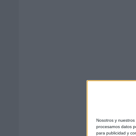
MONEDA”
07/08/2026
|
‘ALEXIA PUTELLAS X GALAXY Z FOLD8 – SIN LÍMITES’, 
Nosotros y nuestro
procesamos datos per
para publicidad y co