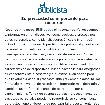
11 DE OCTUBRE DE 2019
Un nuevo espacio multiusos en Madrid que
Su privacidad es importante para
nosotros
albergará todo tipo de eventos corporativos
y culturales
Nosotros y nuestros 1538
socios
almacenamos y/o accedemos
a información en un dispositivo, como cookies, y procesamos
El Estudio de Arquitectura y Diseño Estudio
datos personales, como identificadores únicos e información
Gómez-Garay presenta Atrio (ATRIO), un
estándar enviada por un dispositivo para publicidad y contenido
espacio multiusos en el centro de Madrid que
personalizado, medición de publicidad y contenido,
investigación de audiencia y desarrollo de servicios.
Con su
pretende revolucionar los eventos de la capital a
permiso, nosotros y nuestros socios podemos utilizar datos de
fuerza de luz, materiales artesanales, el detalle y
localización geográfica precisa e identificación mediante las
un inesperado patio secreto que surge en mitad
características de dispositivos. Puede hacer clic para otorgarnos
del caos urbano como un oasis de tranquilidad
su consentimiento a nosotros y a nuestros 1538 socios para
destinado a pensar, cuestionar, dialogar,
que llevemos a cabo el procesamiento previamente descrito. De
compartir, crear y disfrutar.
forma alternativa, puede acceder a información más detallada y
cambiar sus preferencias antes de otorgar o negar su
Ubicado en la Calle Bretón de los Herreros, Atrio
consentimiento.
Tenga en cuenta que algún procesamiento de
parte de un espacio luminoso con dos grandes
sus datos personales puede no requerir de su consentimiento,
ventanales a pie de calle, que se prolonga a
pero usted tiene el derecho de rechazar tal procesamiento. Sus