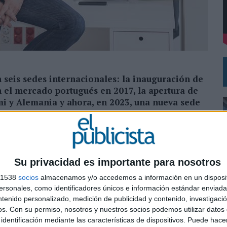
L PRIMER SEMESTRE HASTA LOS 196 MILLONES DE EUROS
 COMO MEDIA MANAGEMENT & DELIVERY PRESIDENT
n seis sedes internacionales: la inauguración de
en el mercado portugués en 2017, la apertura de
mi y Alemania y ahora, en 2023, una nueva sede
a su expansión internacional y anuncia la apertura
al. El último trimestre de 2023 beon. contará con sede
Su privacidad es importante para nosotros
s 1538
socios
almacenamos y/o accedemos a información en un disposit
a con divisiones especializadas en organización de
sonales, como identificadores únicos e información estándar enviada 
 entretenimiento y tecnología, y que ya opera en todo
ntenido personalizado, medición de publicidad y contenido, investigaci
entro de su estrategia de expansión.
os.
Con su permiso, nosotros y nuestros socios podemos utilizar datos 
0
identificación mediante las características de dispositivos. Puede hacer
ente a la industria de los eventos, de ahí la elección