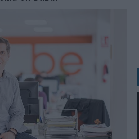
N HOTELS & RESORTS
VECES’, DE INUSUALY PARA CERVEZA CAPAZ
 PARA ORANGE
 UNA OPORTUNIDAD DE INCLUSIÓN
RANO’
UDIO EN SU NUEVA CAMPAÑA GLOBAL DE MARCA
VISTAR
 EL REGRESO DEL FÚTBOL
SU PRÓXIMA CAMISETA FOREVER GREEN
O DE 'LOS SIMPSON'
 AVAL DE SU CALIDAD
NG Y COMUNICACIÓN EN EL SECTOR ASEGURADOR 2026
DUNKIN’