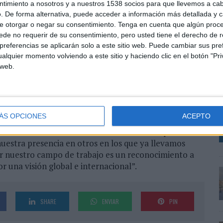
ntimiento a nosotros y a nuestros 1538 socios para que llevemos a ca
 con empleados actuales de beon. que se trasladarán a
. De forma alternativa, puede acceder a información más detallada y 
a del grupo.
e otorgar o negar su consentimiento.
Tenga en cuenta que algún proc
de no requerir de su consentimiento, pero usted tiene el derecho de r
mi y Alemania que se vio obligado a detener por la
referencias se aplicarán solo a este sitio web. Puede cambiar sus pref
 de nuevos talentos de la organización de eventos.
alquier momento volviendo a este sitio y haciendo clic en el botón "Pri
c
 web.
de estar promocionando a su equipo interno,
Í
unt manager internacional, abriendo así las puertas
V
as nacionales e internacionales.
L
ÁS OPCIONES
ACEPTO
ala: “Estamos viviendo una etapa de cambios muy
 de los eventos. Esta circunstancia nos va a permitir
uestra presencia en otros en los que ya llevamos
r nuestro campo de trabajo es un reconocimiento a
 una visión global e internacional”.
SHARE
ENVIAR
PIN