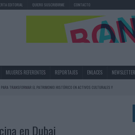
ERTA EDITORIAL
QUIERO SUSCRIBIRME
CONTACTO
MUJERES REFERENTES
REPORTAJES
ENLACES
NEWSLETTE
 PARA TRANSFORMAR EL PATRIMONIO HISTÓRICO EN ACTIVOS CULTURALES Y
LA GESTIÓN DE SUS RELACIONES CON LOS MEDIOS
ARIO EN SU ÚLTIMA CAMPAÑA INTERNACIONAL
icina en Dubai
N DE MARCA A LARGO PLAZO Y LA MEDICIÓN SON DOS CARAS DE LA MISMA