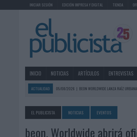
INICIAR SESIÓN
EDICIÓN IMPRESA Y DIGITAL
TIENDA
OF
INICIO
NOTICIAS
ARTÍCULOS
ENTREVISTAS
ACTUALIDAD
05/08/2026
|
BEON WORLDWIDE LANZA RAÍZ URBANA
ECONÓMICOS
05/08/2026
|
FABRA COMUNICACIÓN INCORPORA A CASONÁ Y ASUME 
EL PUBLICISTA
NOTICIAS
EVENTOS
05/08/2026
|
LOPESAN HOTELS & RESORTS ACERCA EL PARAÍSO CAN
beon. Worldwide abrirá of
05/08/2026
|
LUIS ARQUILLOS (BURGO DE ARIAS): “LA CONSTRUCCIÓ