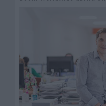
MONEDA”
04/08/2026
|
‘EL PARAÍSO MÁS CERCA’, DE 22GRADOS PARA LOPESA
04/08/2026
|
‘LA ÚNICA CERVEZA DEL MUNDO QUE SE DISFRUTA DOS 
04/08/2026
|
‘EL FÚTBOL SIN LAS PERSONAS’, DE DENTSU CREATIVE
04/08/2026
|
CAPAZ, LA CERVEZA QUE CONVIERTE CADA BOTELLA EN
04/08/2026
|
BABARIA Y MAXIBON SON ‘EL MATCH PERFECTO DEL VE
04/08/2026
|
AUDIBLE REIVINDICA EL PODER TRANSFORMADOR DEL A
03/08/2026
|
‘VUELVE EL FÚTBOL. VUELVE A SOÑAR’, DE VML PARA MO
03/08/2026
|
MOVISTAR APELA A LA ILUSIÓN DE LAS AFICIONES PARA
03/08/2026
|
EL REAL BETIS INVITA A LOS AFICIONADOS A DISEÑAR 
03/08/2026
|
KFC CONVIERTE LOS UBER EN UN HOMENAJE AL UNIVERS
03/08/2026
|
BACK MARKET PONE A LA MADRE DE SU FUNDADOR COMO
03/08/2026
|
PRESENTADO EL JURADO DE LOS PREMIOS DE MARKETI
31/07/2026
|
‘FROZEN DUNKIN’ X CALIPPO®’, AUTOPRODUCCIÓN DE 