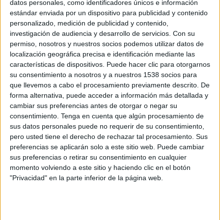
datos personales, como identificadores únicos e información
sector para mostrar las últimas tendencias,
estándar enviada por un dispositivo para publicidad y contenido
tecnologías y soluciones.
personalizado, medición de publicidad y contenido,
investigación de audiencia y desarrollo de servicios.
Con su
C!Print Madrid 2025 contará con una amplia
permiso, nosotros y nuestros socios podemos utilizar datos de
variedad de expositores que representan todos
localización geográfica precisa e identificación mediante las
los ámbitos de la comunicación visual, desde la
características de dispositivos. Puede hacer clic para otorgarnos
impresión en gran formato, pasando por el corte
su consentimiento a nosotros y a nuestros 1538 socios para
y el acabado, la personalización de productos,
que llevemos a cabo el procesamiento previamente descrito. De
forma alternativa, puede acceder a información más detallada y
señalética y rotulación, servicios de impresión,
cambiar sus preferencias antes de otorgar o negar su
comunicación luminosa, software, etiquetas y
consentimiento.
Tenga en cuenta que algún procesamiento de
packaging. Marcas líderes como HP, Epson,
sus datos personales puede no requerir de su consentimiento,
Roland DG y Digidelta Solutions, Mimaki, Durst,
pero usted tiene el derecho de rechazar tal procesamiento. Sus
3M, Antalis o Konica Minolta, entre muchas otras,
preferencias se aplicarán solo a este sitio web. Puede cambiar
participarán presentando sus innovaciones más
sus preferencias o retirar su consentimiento en cualquier
recientes en impresoras de alta tecnología,
momento volviendo a este sitio y haciendo clic en el botón
gestión de flujos de trabajo, automatización y
"Privacidad" en la parte inferior de la página web.
soportes.
Espacios de animación con un enfoque