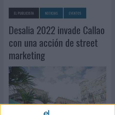
EL PUBLICISTA
NOTICIAS
EVENTOS
Desalia 2022 invade Callao
con una acción de street
marketing