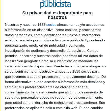
Su privacidad es importante para
nosotros
25 DE ABRIL DE 2022
Nosotros y nuestros 1538
socios
almacenamos y/o accedemos
a información en un dispositivo, como cookies, y procesamos
Se está preparando la edición más grande
datos personales, como identificadores únicos e información
del encuentro, el cual llevará a 1.000
estándar enviada por un dispositivo para publicidad y contenido
jóvenes a vivir una experiencia única en
personalizado, medición de publicidad y contenido,
Punta Cana, coincidiendo con su 15
investigación de audiencia y desarrollo de servicios.
Con su
aniversario
permiso, nosotros y nuestros socios podemos utilizar datos de
localización geográfica precisa e identificación mediante las
Playa, música y pases con todo incluido para
características de dispositivos. Puede hacer clic para otorgarnos
acudir a
Desalia 2022
. Estos fueron los
su consentimiento a nosotros y a nuestros 1538 socios para
ingredientes principales de la acción de Street
que llevemos a cabo el procesamiento previamente descrito. De
marketing organizada por
Acciona Cultura
en la
forma alternativa, puede acceder a información más detallada y
céntrica plaza de Callao de Madrid para
cambiar sus preferencias antes de otorgar o negar su
presentar la edición más grande del evento
consentimiento.
Tenga en cuenta que algún procesamiento de
sus datos personales puede no requerir de su consentimiento,
celebrado hasta la fecha.
pero usted tiene el derecho de rechazar tal procesamiento. Sus
preferencias se aplicarán solo a este sitio web. Puede cambiar
La agencia recreó una playa con un photocall