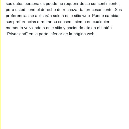
lifestyle.
sus datos personales puede no requerir de su consentimiento,
pero usted tiene el derecho de rechazar tal procesamiento. Sus
La activación convirtió distintos espacios del
preferencias se aplicarán solo a este sitio web. Puede cambiar
beach club en un escenario inspirado en la
sus preferencias o retirar su consentimiento en cualquier
momento volviendo a este sitio y haciendo clic en el botón
identidad de la marca. Desde las áreas de
"Privacidad" en la parte inferior de la página web.
bienvenida hasta las zonas de playa, piscina,
restaurante y bar, la propuesta buscó integrar la
imagen de Moët & Chandon en la experiencia de
los visitantes, coincidiendo con el arranque de la
temporada estival.
El evento reunió a creadores de contenido e
invitados en uno de los enclaves más reconocidos
de la isla y sirvió como punto de partida de una
intervención que permanecerá activa durante los
próximos meses.
Venue Brand Experience fue la encargada de
desarrollar la producción y ejecución de la
iniciativa, adaptando el imaginario visual de la