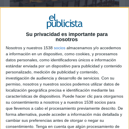
Su privacidad es importante para
23 DE JUNIO DE 2026
nosotros
La Maison transforma el beach club
Nosotros y nuestros 1538
socios
almacenamos y/o accedemos
mallorquín en un espacio inspirado en su
a información en un dispositivo, como cookies, y procesamos
datos personales, como identificadores únicos e información
imaginario creativo para celebrar el inicio
estándar enviada por un dispositivo para publicidad y contenido
de la temporada de verano
personalizado, medición de publicidad y contenido,
investigación de audiencia y desarrollo de servicios.
Con su
Moët & Chandon ha dado la bienvenida al verano
permiso, nosotros y nuestros socios podemos utilizar datos de
en Mallorca con una experiencia inmersiva
localización geográfica precisa e identificación mediante las
desarrollada en el Beach Club Gran Folies, en
características de dispositivos. Puede hacer clic para otorgarnos
Cala Llamp.
su consentimiento a nosotros y a nuestros 1538 socios para
que llevemos a cabo el procesamiento previamente descrito. De
La iniciativa traslada el universo creativo y
forma alternativa, puede acceder a información más detallada y
estético de la Maison al Mediterráneo a través de
cambiar sus preferencias antes de otorgar o negar su
una intervención que combina diseño, ocio y
consentimiento.
Tenga en cuenta que algún procesamiento de