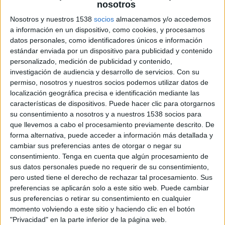
nosotros
Nosotros y nuestros 1538
socios
almacenamos y/o accedemos
a información en un dispositivo, como cookies, y procesamos
datos personales, como identificadores únicos e información
14 DE OCTUBRE DE 2010
estándar enviada por un dispositivo para publicidad y contenido
personalizado, medición de publicidad y contenido,
Rosa Infante ha sido nombrada directora general
investigación de audiencia y desarrollo de servicios.
Con su
permiso, nosotros y nuestros socios podemos utilizar datos de
comercial y Benito Reyes se incorpora a
localización geográfica precisa e identificación mediante las
Soluciones Pirez como ejecutivo de cuentas.
características de dispositivos. Puede hacer clic para otorgarnos
Con el fin de reforzar su departamento comercial Soluciones Pirez ha llevado a
su consentimiento a nosotros y a nuestros 1538 socios para
cabo la reorganización del departamento. El nuevo equipo comercial está liderado
que llevemos a cabo el procesamiento previamente descrito. De
por Rosa Infante, que ocupará el cargo de directora general comercial. El puesto,
forma alternativa, puede acceder a información más detallada y
de nueva creación, responde a la necesidad de "desarrollar una estrategia
cambiar sus preferencias antes de otorgar o negar su
consentimiento.
Tenga en cuenta que algún procesamiento de
comercial que permita a la compañía conseguir una mayor especialización en la
sus datos personales puede no requerir de su consentimiento,
captación de nuevos clientes y ofrecer un servicio de atención comercial de alto
pero usted tiene el derecho de rechazar tal procesamiento. Sus
nivel", según explica David Pirez, consejero delegado de Soluciones Pirez.
preferencias se aplicarán solo a este sitio web. Puede cambiar
sus preferencias o retirar su consentimiento en cualquier
Infante comienza su carrera profesional en Grupo K de Comunicación donde
momento volviendo a este sitio y haciendo clic en el botón
finalmente ocuparía el cargo de Directora de Cuentas, ejecutando estrategias
"Privacidad" en la parte inferior de la página web.
globales de comunicación de cuentas internacionales de gran consumo. Posee