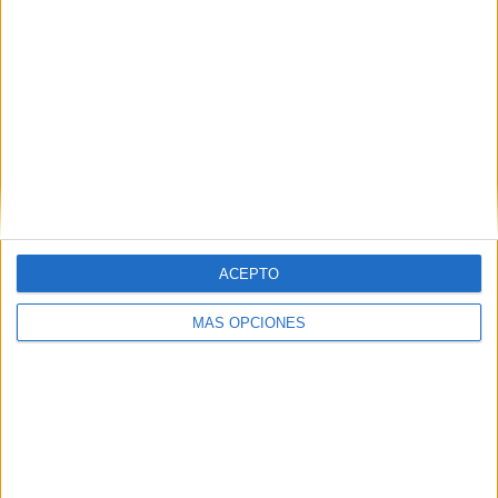
IMPRIMIR
TWEET
SHARE
SHARE
ENVIAR
ACEPTO
PIN
MÁS OPCIONES