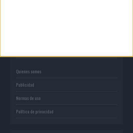
‘El Paraíso más cerca’, de 22GRADOS
para Lopesan Hotels &...
CORPORATIVO
Quienes somos
Publicidad
Normas de uso
Política de privacidad