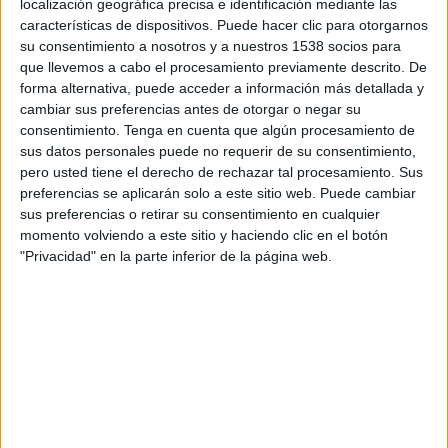
compartida por expertos y marcas: el mayor
localización geográfica precisa e identificación mediante las
riesgo actual para una compañía no es
características de dispositivos. Puede hacer clic para otorgarnos
equivocarse, sino caer en la irrelevancia. Bajo el
su consentimiento a nosotros y a nuestros 1538 socios para
que llevemos a cabo el procesamiento previamente descrito. De
lema
‘
Tomar riesgos: cómo crear condiciones
forma alternativa, puede acceder a información más detallada y
seguras para decisiones atrevidas’, el foro puso el
cambiar sus preferencias antes de otorgar o negar su
foco en cómo las organizaciones pueden
consentimiento.
Tenga en cuenta que algún procesamiento de
convertir la valentía estratégica en una
sus datos personales puede no requerir de su consentimiento,
herramienta de crecimiento, innovación y
pero usted tiene el derecho de rechazar tal procesamiento. Sus
construcción de marca.
preferencias se aplicarán solo a este sitio web. Puede cambiar
sus preferencias o retirar su consentimiento en cualquier
Organizado por la Asociación de Marketing de
momento volviendo a este sitio y haciendo clic en el botón
España, el Foro de Marcas Renombradas
"Privacidad" en la parte inferior de la página web.
Españolas, GfK España, PONS IP y Summa
Branding, el encuentro abordó el riesgo no como
una amenaza, sino como una capacidad que debe
gestionarse con método, datos y visión a largo
plazo.
Uno de los mensajes más destacados llegó de
Julio de la Iglesia, TEDAX y coach especializado