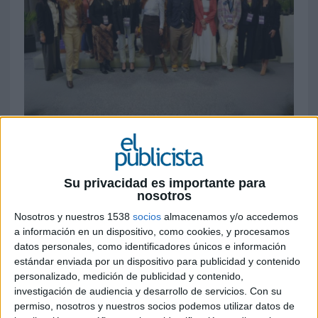
6 DE MAYO DE 2026
La 13ª edición del encuentro reunió en
Madrid a directivos, expertos y marcas como
Su privacidad es importante para
Bizum, ElPozo Alimentación, Lladró y Metro
nosotros
de Madrid para reivindicar que, en un
Nosotros y nuestros 1538
socios
almacenamos y/o accedemos
entorno saturado, asumir riesgos calculados
a información en un dispositivo, como cookies, y procesamos
se ha convertido en un factor estratégico
datos personales, como identificadores únicos e información
esencial para diferenciarse
estándar enviada por un dispositivo para publicidad y contenido
personalizado, medición de publicidad y contenido,
Madrid acogió una nueva edición del
investigación de audiencia y desarrollo de servicios.
Con su
Observatorio de Branding
con una conclusión
permiso, nosotros y nuestros socios podemos utilizar datos de