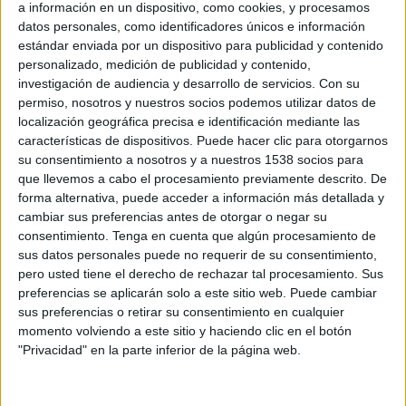
Su intervención puso sobre la mesa cifras
a información en un dispositivo, como cookies, y procesamos
históricas de inversión, altos niveles de
datos personales, como identificadores únicos e información
penetración -especialmente entre públicos
estándar enviada por un dispositivo para publicidad y contenido
jóvenes- y un proceso de digitalización que ya
personalizado, medición de publicidad y contenido,
investigación de audiencia y desarrollo de servicios.
Con su
alcanza el 41% en España. Sin embargo, también
permiso, nosotros y nuestros socios podemos utilizar datos de
dejó claro que el recorrido de crecimiento sigue
localización geográfica precisa e identificación mediante las
siendo amplio, especialmente en el ámbito
características de dispositivos. Puede hacer clic para otorgarnos
programático.
su consentimiento a nosotros y a nuestros 1538 socios para
que llevemos a cabo el procesamiento previamente descrito. De
En esa misma línea, Pedro Villa, COO de
forma alternativa, puede acceder a información más detallada y
InfoAdex, insistió en que el futuro del sector
cambiar sus preferencias antes de otorgar o negar su
dependerá de tres pilares fundamentales: más
consentimiento.
Tenga en cuenta que algún procesamiento de
digitalización, mejor medición y creatividad. “Para
sus datos personales puede no requerir de su consentimiento,
que exterior siga creciendo hay que aumentar los
pero usted tiene el derecho de rechazar tal procesamiento. Sus
soportes digitales y conseguir que puedan
preferencias se aplicarán solo a este sitio web. Puede cambiar
medirse en igualdad de condiciones que el resto
sus preferencias o retirar su consentimiento en cualquier
momento volviendo a este sitio y haciendo clic en el botón
de los medios digitales”, defendió, subrayando
"Privacidad" en la parte inferior de la página web.
que la capacidad de demostrar eficacia será clave
para la evolución del canal.