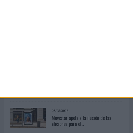
La empresa española, con 25 años de experiencia en
producción de eventos, aplica su metodología de
producción in-house a la activación de espacios
históricos en desuso para ponerlos al servicio de...
LEER MÁS
03/08/2026
Presentado el jurado de los Premios
de Marketing y...
03/08/2026
Movistar apela a la ilusión de las
aficiones para el...