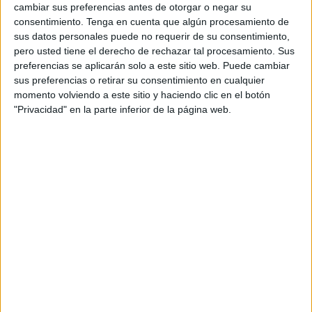
cambiar sus preferencias antes de otorgar o negar su
estatutos legales de la empresa para garantizar
consentimiento.
Tenga en cuenta que algún procesamiento de
un impacto positivo y duradero.
sus datos personales puede no requerir de su consentimiento,
pero usted tiene el derecho de rechazar tal procesamiento. Sus
Belén Viloria, directora ejecutiva de B Lab Spain,
preferencias se aplicarán solo a este sitio web. Puede cambiar
destacó: "Estamos encantados de dar la
sus preferencias o retirar su consentimiento en cualquier
bienvenida a Somos Experiences a la comunidad
momento volviendo a este sitio y haciendo clic en el botón
B Corp. Esta comunidad trabaja para reducir la
"Privacidad" en la parte inferior de la página web.
desigualdad, respetar y regenerar el medio
ambiente, fortalecer las comunidades y crear
empleos de alta calidad con dignidad y propósito.
Somoses un nuevo miembro que demuestra con
su ejemplo cómo se pueden alcanzar estos
resultados"
Desde hace años, la sostenibilidad es una
necesidad para Somos Experiences. Este enfoque
ha impregnado tanto sus proyectos y eventos
como su evolución interna, lo que ha llevado a la
creación de un departamento exclusivo para ESG