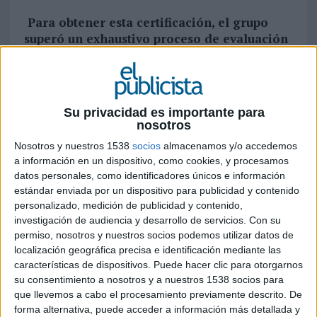
Para obtener esta certificación, el grupo
superó un exhaustivo proceso de evaluación
en cinco áreas clave: gobernanza,
trabajadores, comunidad, medio ambiente y
clientes
Su privacidad es importante para
El grupos de marketing experiencial Somos
nosotros
Experiences ha conseguido la certificación B
Nosotros y nuestros 1538
socios
almacenamos y/o accedemos
Corp, un reconocimiento otorgado por B Lab a
a información en un dispositivo, como cookies, y procesamos
las empresas que se destacan por su
datos personales, como identificadores únicos e información
transparencia, responsabilidad empresarial y
estándar enviada por un dispositivo para publicidad y contenido
compromiso social y medioambiental. Este logro
personalizado, medición de publicidad y contenido,
posiciona al grupo dentro de una comunidad
investigación de audiencia y desarrollo de servicios.
Con su
global de más de 8.000 empresas que buscan
permiso, nosotros y nuestros socios podemos utilizar datos de
redefinir el éxito, poniendo el énfasis no solo en
localización geográfica precisa e identificación mediante las
ser las mejores del mundo, sino también las
características de dispositivos. Puede hacer clic para otorgarnos
mejores para el mundo. Este estándar no solo
su consentimiento a nosotros y a nuestros 1538 socios para
que llevemos a cabo el procesamiento previamente descrito. De
reconoce las buenas prácticas, sino que también
forma alternativa, puede acceder a información más detallada y
exige incorporar el compromiso social en los