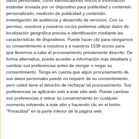
datos personales, como identificadores únicos e información
Públiques de Catalunya, se reconocen aquellas acciones de comunicación
estándar enviada por un dispositivo para publicidad y contenido
realizadas en Catalunya en el último año que han tenido un gran impacto
personalizado, medición de publicidad y contenido,
mediático en la sociedad catalana. De entre todas las campañas presentadas, 7
investigación de audiencia y desarrollo de servicios.
Con su
permiso, nosotros y nuestros socios podemos utilizar datos de
optaban a los Premios Impacto: Banc dels aliments, Casa Tarradellas, Roca,
localización geográfica precisa e identificación mediante las
Campofrio, Mobile World Congress 2015, Estrella Damm y Barcelona Inspira. Y
características de dispositivos. Puede hacer clic para otorgarnos
finalmente, El Banco de los alimentos con “el gran recapte”, Casa Tarradellas con
su consentimiento a nosotros y a nuestros 1538 socios para
“Momentos Pizza Casa Tarradellas y por último, el Ajuntament de Barcelona por
que llevemos a cabo el procesamiento previamente descrito. De
su campaña Barcelona Inspira son los galardonados de los Premios Impacto 2015,
forma alternativa, puede acceder a información más detallada y
si bien el orden que reciba cada uno (primero, segundo, tercero) se dará a
cambiar sus preferencias antes de otorgar o negar su
conocer el próximo 22 de julio en el marco de la “Festa de l’Estiu”. Convocada
consentimiento.
Tenga en cuenta que algún procesamiento de
sus datos personales puede no requerir de su consentimiento,
por el Col•legi de Publicitaris i Relacions Públiques de Catalunya, tendrá lugar en
pero usted tiene el derecho de rechazar tal procesamiento. Sus
la Antigua Fábrica Estrella Damm de Barcelona.
preferencias se aplicarán solo a este sitio web. Puede cambiar
sus preferencias o retirar su consentimiento en cualquier
momento volviendo a este sitio y haciendo clic en el botón
IMPRIMIR
"Privacidad" en la parte inferior de la página web.
TWEET
SHARE