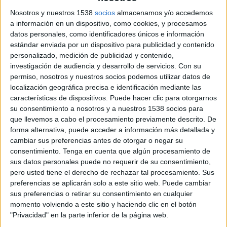
Nosotros y nuestros 1538
socios
almacenamos y/o accedemos
a información en un dispositivo, como cookies, y procesamos
datos personales, como identificadores únicos e información
estándar enviada por un dispositivo para publicidad y contenido
personalizado, medición de publicidad y contenido,
14 DE FEBRERO DE 2017
investigación de audiencia y desarrollo de servicios.
Con su
permiso, nosotros y nuestros socios podemos utilizar datos de
El jurado de la categoría Creative
localización geográfica precisa e identificación mediante las
Effectivenes estará formado por clientes y
características de dispositivos. Puede hacer clic para otorgarnos
agencias de todo el mundo
su consentimiento a nosotros y a nuestros 1538 socios para
que llevemos a cabo el procesamiento previamente descrito. De
La categoría Creative Effectivenes, que reconoce
forma alternativa, puede acceder a información más detallada y
cambiar sus preferencias antes de otorgar o negar su
el vínculo entre la creatividad que gana premios
consentimiento.
Tenga en cuenta que algún procesamiento de
y aquella que es capaz de ganar negocios, es una
sus datos personales puede no requerir de su consentimiento,
de las que más trabajos recibe desde 2011, año de
pero usted tiene el derecho de rechazar tal procesamiento. Sus
su creación. En esta ocasión, la organización de
preferencias se aplicarán solo a este sitio web. Puede cambiar
Cannes Lions ha elegido al CMO de Airbnb,
sus preferencias o retirar su consentimiento en cualquier
Jonathan Mildenhall, para dirigir el jurado de esta
momento volviendo a este sitio y haciendo clic en el botón
categoría. El jurado de Creative Effectiveness
"Privacidad" en la parte inferior de la página web.
está formado por clientes y agencias, y puesto