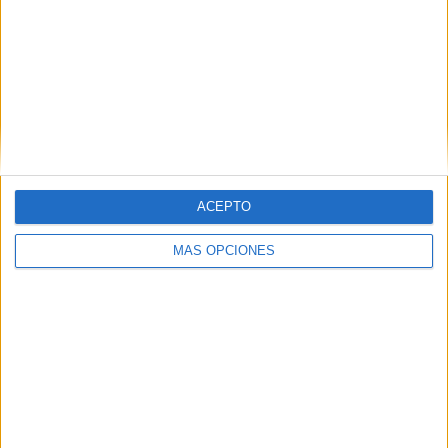
ARTÍCULOS ALEATORIOS
ACEPTO
MÁS OPCIONES
03/08/2026
Presentado el jurado de los