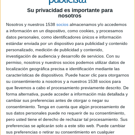
propia organización como la sostenibilidad, la
predicción, la transversalidad, la resiliencia y la
Su privacidad es importante para
nosotros
rentabilidad. Ante la actual situación cambiante
en el mundo, desde AMKT se considera llegado el
Nosotros y nuestros 1538
socios
almacenamos y/o accedemos
momento de plantear el papel del marketing
a información en un dispositivo, como cookies, y procesamos
desde un punto de vista global dentro de la
datos personales, como identificadores únicos e información
estándar enviada por un dispositivo para publicidad y contenido
propia sociedad, como herramienta de alivio a
personalizado, medición de publicidad y contenido,
una sociedad cansada, perdida y, en concreto, a
investigación de audiencia y desarrollo de servicios.
Con su
un consumidor con dificultades crecientes para
permiso, nosotros y nuestros socios podemos utilizar datos de
desarrollarse como persona y como profesional.
localización geográfica precisa e identificación mediante las
Es el momento de demostrar la importancia y la
características de dispositivos. Puede hacer clic para otorgarnos
influencia del marketing como motor de cambio
su consentimiento a nosotros y a nuestros 1538 socios para
en las organizaciones y en la propia sociedad.
que llevemos a cabo el procesamiento previamente descrito. De
Este eje central se ha materializado en la gala con
forma alternativa, puede acceder a información más detallada y
el lema Marketing: impulso y progreso.
cambiar sus preferencias antes de otorgar o negar su
consentimiento.
Tenga en cuenta que algún procesamiento de
Enrique Arribas, presidente de la Asociación de
sus datos personales puede no requerir de su consentimiento,
Marketing de España, ha destacado el
pero usted tiene el derecho de rechazar tal procesamiento. Sus
preferencias se aplicarán solo a este sitio web. Puede cambiar
importante papel que representa el Marketing en
sus preferencias o retirar su consentimiento en cualquier
el nuevo escenario mundial. “Ante un mundo tan