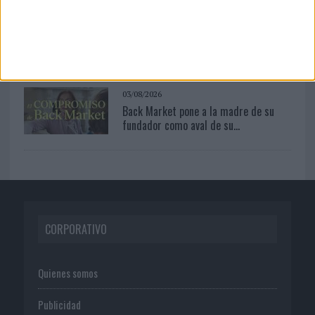
05/08/2026
Luis Arquillos (Burgo de Arias): “La
construcción de marca...
03/08/2026
Back Market pone a la madre de su
fundador como aval de su...
CORPORATIVO
Quienes somos
Publicidad