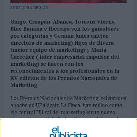
23 DE JUNIO DE 2023
Ouigo, Cruapán, Abanca, Torrons Vicens,
Blue Banana e Ibercaja son los ganadores
por categorías y Gemma Juncá (mejor
directora de marketing) Hijos de Rivera
(mejor equipo de marketing) y María
Carceller ( líder empresarial impulsor del
marketing) se hacen con los
reconocimientos a los profesionales en la
XV edición de los Premios Nacionales de
Marketing
Los Premios Nacionales de Marketing, celebrados
anoche en UZalacaín La Finca, han tenido como
eje central “El rol del marketing en un nuevo
escenario mundial”. En las últimas ediciones el
hilo conductor se ha enfocado en reforzar el
papel del marketing en aspectos concretos de la