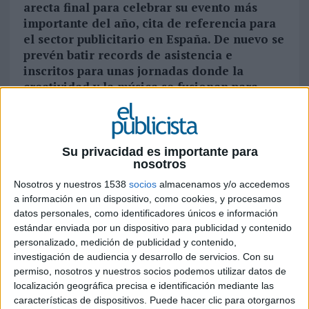
arecta final para celebrar su evento más
importante del año, cita de referencia para
el sector publicitario en España. De nuevo se
prevén batir records de asistencia e
inscritos para unas jornadas donde la
creatividad y la música se fusionan para
crear el “evento publicitario más importante
de habla hispana”. La agenda de este año
convoca a más de 20 referentes de la
creatividad, la publicidad y la música.
Su privacidad es importante para
nosotros
Además del programa de ponencias, el c de
c incorpora un nuevo escenario musical
Nosotros y nuestros 1538
socios
almacenamos y/o accedemos
ubicado en la terraza Urumea, con
a información en un dispositivo, como cookies, y procesamos
actuaciones de bandas indie emergentes y
datos personales, como identificadores únicos e información
consolidadas gracias a la colaboración
estándar enviada por un dispositivo para publicidad y contenido
personalizado, medición de publicidad y contenido,
especial de Mondo Sonoro. El club ha
investigación de audiencia y desarrollo de servicios.
Con su
desvelado que igualmente se han batido
permiso, nosotros y nuestros socios podemos utilizar datos de
record de inscripciones de trabajos en los
localización geográfica precisa e identificación mediante las
Premios Nacionales de Creatividad, que
características de dispositivos. Puede hacer clic para otorgarnos
cerrarán el certamen un año más en la