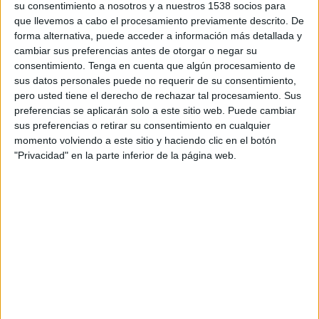
su consentimiento a nosotros y a nuestros 1538 socios para
noche del sábado 22 de marzo
que llevemos a cabo el procesamiento previamente descrito. De
forma alternativa, puede acceder a información más detallada y
La ciudad de San Sebastián se prepara para
cambiar sus preferencias antes de otorgar o negar su
acoger una nueva edición del Día C, el evento de
consentimiento.
Tenga en cuenta que algún procesamiento de
referencia para la publicidad española. tendrá
sus datos personales puede no requerir de su consentimiento,
lugar los días 21 y 22 de marzo en el Kursaal
pero usted tiene el derecho de rechazar tal procesamiento. Sus
e incorporará un programa de máxima
preferencias se aplicarán solo a este sitio web. Puede cambiar
sus preferencias o retirar su consentimiento en cualquier
inspiración bajo el lema “Colaborar. La mejor idea
momento volviendo a este sitio y haciendo clic en el botón
que hemos tenido”. Un claim ya avanzado en el
"Privacidad" en la parte inferior de la página web.
sector gracias a la campaña promocional de este
año (creada por Ogilvy) que se lanzó con el
objetivo de reflejar el espíritu de trabajo
conjunto que existe en la industria creativa
publicitaria nacional.
El Día C 2025 contará este año con un cartel de
ponentes que incluye a nombres muy actuales e
influyentes del ámbito de la creatividad, la
música y la publicidad del panorama nacional e