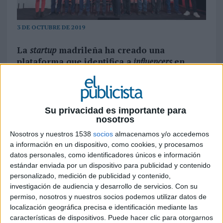
3 DE OCTUBRE DE 2019
La
startup
madrileña ha creado una
plataforma que identifica a
influencers
en
cualquier parte del mundo y analiza su
público, demografía, idioma e intereses para
ofrecer a sus clientes
Su privacidad es importante para
Un canal de
streaming
para que los propios clubes
nosotros
de fútbol puedan emitir sus partidos o una
Nosotros y nuestros 1538
socios
almacenamos y/o accedemos
plataforma que identifica a los mejores
influencers
a información en un dispositivo, como cookies, y procesamos
para una marca en cualquier parte del mundo
datos personales, como identificadores únicos e información
han sido algunas de las principales temáticas
estándar enviada por un dispositivo para publicidad y contenido
abordadas en torno a la industria Marketing &
personalizado, medición de publicidad y contenido,
Content, una de las principales protagonistas de
investigación de audiencia y desarrollo de servicios.
Con su
esta primera jornada de
South Summit
.
permiso, nosotros y nuestros socios podemos utilizar datos de
Organizado por South Summit-Spain Startup
localización geográfica precisa e identificación mediante las
características de dispositivos. Puede hacer clic para otorgarnos
powered by IE University y co-organizado por el