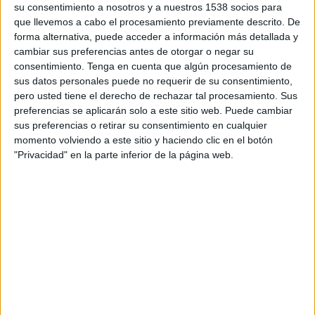
su consentimiento a nosotros y a nuestros 1538 socios para
Ayuntamiento de Madrid en colaboración con
que llevemos a cabo el procesamiento previamente descrito. De
BBVA, Endesa, Wayra, Sabadell y Google, el
forma alternativa, puede acceder a información más detallada y
encuentro del ecositema emprendedor y la
cambiar sus preferencias antes de otorgar o negar su
innovación reunirá hasta el viernes a
startups
,
consentimiento.
Tenga en cuenta que algún procesamiento de
corporaciones e inversores en el espacio de
sus datos personales puede no requerir de su consentimiento,
innovación madrileño de La Nave.
pero usted tiene el derecho de rechazar tal procesamiento. Sus
preferencias se aplicarán solo a este sitio web. Puede cambiar
En el marco de esta temática, más de una decena
sus preferencias o retirar su consentimiento en cualquier
de
startups
han expuesto sus proyectos en la
momento volviendo a este sitio y haciendo clic en el botón
competición en el vertical temático de Marketing
"Privacidad" en la parte inferior de la página web.
& Content, donde
Influencity
ha resultado la
ganadora. Esta plataforma identifica a
influencers
en cualquier parte del mundo y analiza su
público, demografía, idioma e intereses. De
origen madrileño, ha desarrollado su propia
tecnología utilizando
big data
,
machine learning
y
algoritmos capaces de analizar los datos de sus
usuarios desde cualquier red social sin la
mediación de ningún tercero.