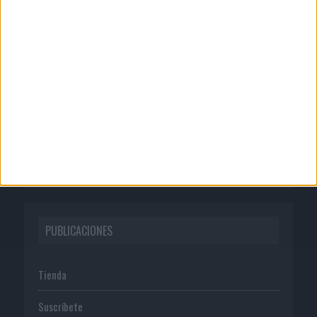
CORPORATIVO
Quienes somos
Publicidad
Normas de uso
Política de privacidad
PUBLICACIONES
Tienda
Suscríbete