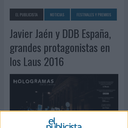
EL PUBLICISTA
NOTICIAS
FESTIVALES Y PREMIOS
Javier Jaén y DDB España,
grandes protagonistas en
los Laus 2016