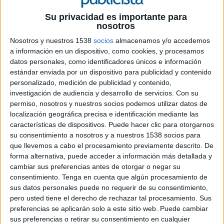
Su privacidad es importante para
nosotros
Nosotros y nuestros 1538
socios
almacenamos y/o accedemos
14 DE JUNIO DE 2016
a información en un dispositivo, como cookies, y procesamos
datos personales, como identificadores únicos e información
La semana pasada se celebró en Barcelona
estándar enviada por un dispositivo para publicidad y contenido
la 46ª edición de los Premios Laus, unos
personalizado, medición de publicidad y contenido,
premios que reconocen anualmente la
investigación de audiencia y desarrollo de servicios.
Con su
excelencia en la comunicación gráfica en
permiso, nosotros y nuestros socios podemos utilizar datos de
localización geográfica precisa e identificación mediante las
España
características de dispositivos. Puede hacer clic para otorgarnos
su consentimiento a nosotros y a nuestros 1538 socios para
Este año los grandes premios del certamen ha
que llevemos a cabo el procesamiento previamente descrito. De
recaído en el trabajo "The New York Times
forma alternativa, puede acceder a información más detallada y
Magazine", realizado por Estudio Javier Jaén (gran
cambiar sus preferencias antes de otorgar o negar su
premio en diseño gráfico) y "Hologramas por la
consentimiento.
Tenga en cuenta que algún procesamiento de
libertad", de DDB España pàra No Somos Delito
sus datos personales puede no requerir de su consentimiento,
(gran premio a la mejor campaña).
pero usted tiene el derecho de rechazar tal procesamiento. Sus
preferencias se aplicarán solo a este sitio web. Puede cambiar
sus preferencias o retirar su consentimiento en cualquier