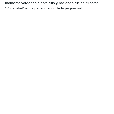
momento volviendo a este sitio y haciendo clic en el botón
"Privacidad" en la parte inferior de la página web.
Dentro del área de diseño gráfico el jurado ha
entregado oros a A2-TYPE, A2/SW/HK London, al
estudio Atlas, Studio Joost Grootens (2 oros),
Solo, Clase Bcn, LaTigre, Estudi JJ Bertran y a la
agencia Rubio y del Amo.
Dentro de la sección de publicidad los oros han
recaido en trabajos de McCann Madrid, DDB