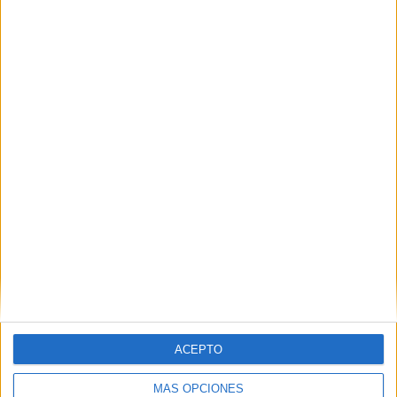
VÍDEO DESTACADO
ACEPTO
MÁS OPCIONES
ARTÍCULOS ALEATORIOS