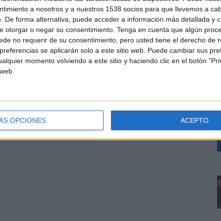
ntimiento a nosotros y a nuestros 1538 socios para que llevemos a ca
. De forma alternativa, puede acceder a información más detallada y 
SHARE
ENVIAR
PIN
e otorgar o negar su consentimiento.
Tenga en cuenta que algún proc
de no requerir de su consentimiento, pero usted tiene el derecho de r
referencias se aplicarán solo a este sitio web. Puede cambiar sus pref
alquier momento volviendo a este sitio y haciendo clic en el botón "Pri
 web.
C
R
T
ÁS OPCIONES
ACEPTO