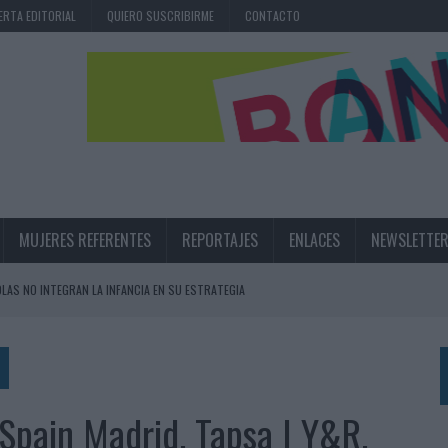
ERTA EDITORIAL
QUIERO SUSCRIBIRME
CONTACTO
MUJERES REFERENTES
REPORTAJES
ENLACES
NEWSLETTE
OLAS NO INTEGRAN LA INFANCIA EN SU ESTRATEGIA
UNQUE LOS MEDIOS CONTROLADOS MANTIENEN EL CRECIMIENTO
OS EN VERANO Y SUPERA AL MÓVIL COMO DISPOSITIVO MÁS UTILIZADO
OS ESPAÑOLES
 Spain Madrid, Tapsa | Y&R,
IRECTORA COMERCIAL GLOBAL