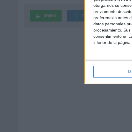
otorgarnos su conse
previamente descrito
IMPRIMIR
TWEET
SHARE
preferencias antes d
datos personales pue
procesamiento. Sus p
consentimiento en cu
inferior de la página
M