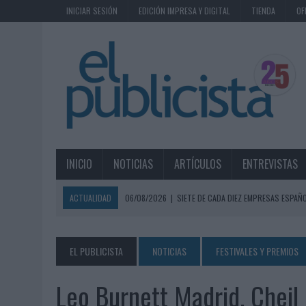
INICIAR SESIÓN
EDICIÓN IMPRESA Y DIGITAL
TIENDA
OF
INICIO
NOTICIAS
ARTÍCULOS
ENTREVISTAS
ACTUALIDAD
06/08/2026
|
SIETE DE CADA DIEZ EMPRESAS ESPAÑ
06/08/2026
|
EL MERCADO PUBLICITARIO CAE UN 2,6% EN 2025, A
06/08/2026
|
LA TELEVISIÓN SIGUE LIDERANDO EL CONSUMO DE MEDI
EL PUBLICISTA
NOTICIAS
FESTIVALES Y PREMIOS
06/08/2026
|
EL USO DE LA IA GENERATIVA ALCANZA YA AL 62% DE L
Leo Burnett Madrid, Cheil
06/08/2026
|
SYSTEM1 NOMBRA A KIMBERLY BASTONI COMO NUEVA D