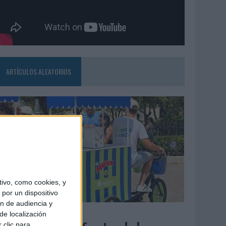
ARTÍCULOS ALEATORIOS
ivo, como cookies, y
por un dispositivo
ón de audiencia y
4/08/2026
de localización
 clic para