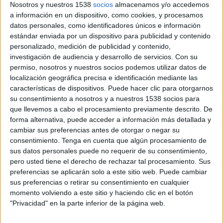
Nosotros y nuestros 1538
socios
almacenamos y/o accedemos
La compañía desembarca en el mercado
a información en un dispositivo, como cookies, y procesamos
español con un marketplace que utiliza
datos personales, como identificadores únicos e información
inteligencia artificial para conectar marcas
estándar enviada por un dispositivo para publicidad y contenido
y propiedades patrocinables y agilizar los
personalizado, medición de publicidad y contenido,
procesos de búsqueda y negociación
investigación de audiencia y desarrollo de servicios.
Con su
permiso, nosotros y nuestros socios podemos utilizar datos de
La plataforma
sponso.com
ha iniciado su
localización geográfica precisa e identificación mediante las
actividad en España con el objetivo de digitalizar
características de dispositivos. Puede hacer clic para otorgarnos
su consentimiento a nosotros y a nuestros 1538 socios para
el mercado del patrocinio mediante un modelo
que llevemos a cabo el procesamiento previamente descrito. De
de marketplace que conecta a marcas con
forma alternativa, puede acceder a información más detallada y
oportunidades en ámbitos como el deporte, la
cambiar sus preferencias antes de otorgar o negar su
cultura, el entretenimiento o la educación.
consentimiento.
Tenga en cuenta que algún procesamiento de
sus datos personales puede no requerir de su consentimiento,
La herramienta incorpora sistemas de
pero usted tiene el derecho de rechazar tal procesamiento. Sus
inteligencia artificial para recomendar posibles
preferencias se aplicarán solo a este sitio web. Puede cambiar
acuerdos en función de variables como la
sus preferencias o retirar su consentimiento en cualquier
audiencia, los objetivos de negocio o la afinidad
momento volviendo a este sitio y haciendo clic en el botón
entre ambas partes, además de centralizar la
"Privacidad" en la parte inferior de la página web.
gestión de las negociaciones en un único entorno.