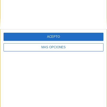
ARTÍCULOS ALEATORIOS
ACEPTO
MÁS OPCIONES
10/08/2026
Joaquín Lorente: 'Una marca
es un valor en la mente de la
gente'