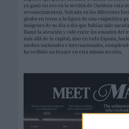
ya ganó un oro en la sección de Outdoor esta m
reconocimientos). Volcada en los diferentes for
giraba en torno a la figura de una enigmática g
imágenes de su día a día que habían sido sacadas 
llamó la atención y caló entre los usuarios del
más allá de la capital, sino en toda España, haci
medios nacionales e internacionales, cumpliendo
ha recibido un bronce en esta misma sección.