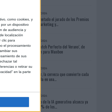
03/08/2026
Presentado el jurado de los Premios
ivo, como cookies, y
de Marketing y...
por un dispositivo
ón de audiencia y
de localización
 clic para
04/08/2026
bo el procesamiento
‘El Match Perfecto del Verano’, de
Crush para Maxibon
cambiar sus
esamiento de sus
echazar tal
erencias o retirar su
04/08/2026
vacidad" en la parte
Capaz, la cerveza que convierte cada
botella en una...
06/08/2026
El uso de la IA generativa alcanza ya
al 62% de los...