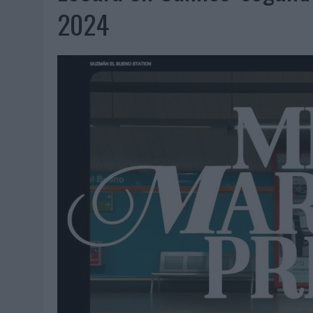
06/08/2026
|
FRIGO Y UNIQLO LANZAN UNA COLECCIÓN PERSONALIZA
2024
06/08/2026
|
LA IA ESTÁ SUBIENDO EL LISTÓN DE LA CREATIVIDAD
05/08/2026
|
BEON WORLDWIDE LANZA RAÍZ URBANA PARA TRANSFOR
05/08/2026
|
FABRA COMUNICACIÓN INCORPORA A CASONÁ Y ASUME 
05/08/2026
|
LOPESAN HOTELS & RESORTS ACERCA EL PARAÍSO CAN
05/08/2026
|
LUIS ARQUILLOS (BURGO DE ARIAS): “LA CONSTRUCCIÓ
MONEDA”
04/08/2026
|
‘EL PARAÍSO MÁS CERCA’, DE 22GRADOS PARA LOPESA
04/08/2026
|
‘LA ÚNICA CERVEZA DEL MUNDO QUE SE DISFRUTA DOS 
04/08/2026
|
‘EL FÚTBOL SIN LAS PERSONAS’, DE DENTSU CREATIVE
04/08/2026
|
CAPAZ, LA CERVEZA QUE CONVIERTE CADA BOTELLA EN
04/08/2026
|
BABARIA Y MAXIBON SON ‘EL MATCH PERFECTO DEL VE
04/08/2026
|
AUDIBLE REIVINDICA EL PODER TRANSFORMADOR DEL A
03/08/2026
|
‘VUELVE EL FÚTBOL. VUELVE A SOÑAR’, DE VML PARA MO