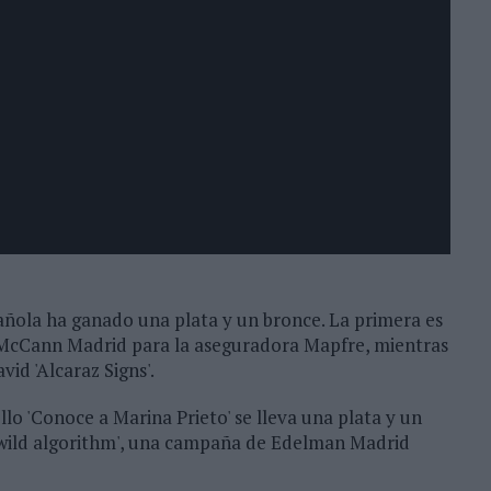
añola ha ganado una plata y un bronce. La primera es
r McCann Madrid para la aseguradora Mapfre, mientras
id 'Alcaraz Signs'.
llo 'Conoce a Marina Prieto' se lleva una plata y un
e wild algorithm', una campaña de Edelman Madrid