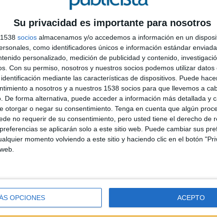
Su privacidad es importante para nosotros
s 1538
socios
almacenamos y/o accedemos a información en un disposit
sonales, como identificadores únicos e información estándar enviada 
ntenido personalizado, medición de publicidad y contenido, investigaci
os.
Con su permiso, nosotros y nuestros socios podemos utilizar datos 
identificación mediante las características de dispositivos. Puede hacer
ntimiento a nosotros y a nuestros 1538 socios para que llevemos a ca
. De forma alternativa, puede acceder a información más detallada y 
e otorgar o negar su consentimiento.
Tenga en cuenta que algún proc
de no requerir de su consentimiento, pero usted tiene el derecho de r
referencias se aplicarán solo a este sitio web. Puede cambiar sus pref
alquier momento volviendo a este sitio y haciendo clic en el botón "Pri
 web.
ÁS OPCIONES
ACEPTO
Madrid que ya ha sido reconocido este año en Cannes,