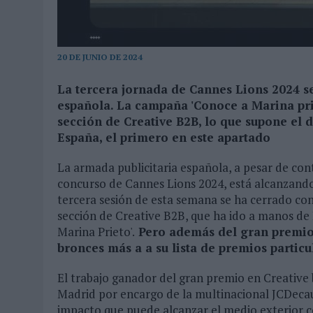
03/08/2026
|
MOVISTAR APELA A LA ILUSIÓN DE LAS AFICIONES PARA
06/08/2026
|
‘LA VUELTA’, DE FENOMENAL PARA MÁLAGA CF
20 DE JUNIO DE 2024
La tercera jornada de Cannes Lions 2024 s
española. La campaña 'Conoce a Marina pri
sección de Creative B2B, lo que supone el
España, el primero en este apartado
La armada publicitaria española, a pesar de co
concurso de Cannes Lions 2024, está alcanzando
tercera sesión de esta semana se ha cerrado con
sección de Creative B2B, que ha ido a manos d
Marina Prieto'.
Pero además del gran premio, 
bronces más a a su lista de premios particu
El trabajo ganador del gran premio en Creative 
Madrid por encargo de la multinacional JCDecaux
impacto que puede alcanzar el medio exterior c