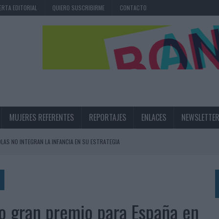
ERTA EDITORIAL
QUIERO SUSCRIBIRME
CONTACTO
MUJERES REFERENTES
REPORTAJES
ENLACES
NEWSLETTE
OLAS NO INTEGRAN LA INFANCIA EN SU ESTRATEGIA
UNQUE LOS MEDIOS CONTROLADOS MANTIENEN EL CRECIMIENTO
OS EN VERANO Y SUPERA AL MÓVIL COMO DISPOSITIVO MÁS UTILIZADO
OS ESPAÑOLES
o gran premio para España en
IRECTORA COMERCIAL GLOBAL