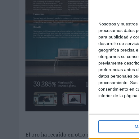
Nosotros y nuestro
procesamos datos per
para publicidad y co
desarrollo de servici
geográfica precisa e 
otorgarnos su conse
previamente descrito
preferencias antes d
datos personales pue
procesamiento. Sus p
consentimiento en cu
inferior de la página
M
El oro ha recaído en otro desarrollo de David 