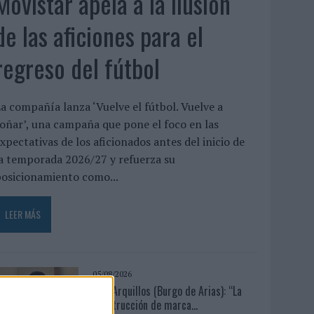
Movistar apela a la ilusión
de las aficiones para el
regreso del fútbol
a compañía lanza ‘Vuelve el fútbol. Vuelve a
oñar’, una campaña que pone el foco en las
xpectativas de los aficionados antes del inicio de
a temporada 2026/27 y refuerza su
osicionamiento como...
LEER MÁS
05/08/2026
Luis Arquillos (Burgo de Arias): “La
construcción de marca...