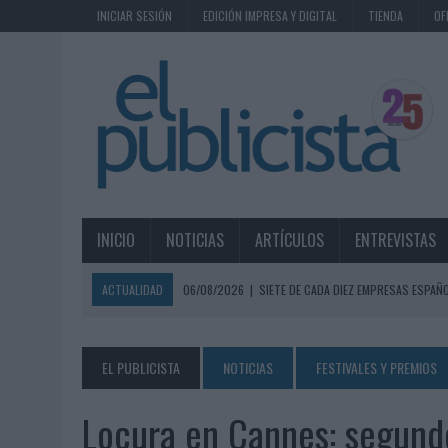
INICIAR SESIÓN
EDICIÓN IMPRESA Y DIGITAL
TIENDA
OF
INICIO
NOTICIAS
ARTÍCULOS
ENTREVISTAS
ACTUALIDAD
06/08/2026
|
SIETE DE CADA DIEZ EMPRESAS ESPAÑ
06/08/2026
|
EL MERCADO PUBLICITARIO CAE UN 2,6% EN 2025, A
06/08/2026
|
LA TELEVISIÓN SIGUE LIDERANDO EL CONSUMO DE MEDI
EL PUBLICISTA
NOTICIAS
FESTIVALES Y PREMIOS
06/08/2026
|
EL USO DE LA IA GENERATIVA ALCANZA YA AL 62% DE L
Locura en Cannes: segund
06/08/2026
|
SYSTEM1 NOMBRA A KIMBERLY BASTONI COMO NUEVA D