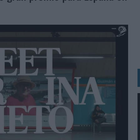
BLE INSPIRADA EN CORNETTO, CALIPPO Y SOLERO
MAR EL PATRIMONIO HISTÓRICO EN ACTIVOS CULTURALES Y ECONÓMICOS
LA GESTIÓN DE SUS RELACIONES CON LOS MEDIOS
ARIO EN SU ÚLTIMA CAMPAÑA INTERNACIONAL
N DE MARCA A LARGO PLAZO Y LA MEDICIÓN SON DOS CARAS DE LA MISMA
N HOTELS & RESORTS
VECES’, DE INUSUALY PARA CERVEZA CAPAZ
 PARA ORANGE
 UNA OPORTUNIDAD DE INCLUSIÓN
RANO’
UDIO EN SU NUEVA CAMPAÑA GLOBAL DE MARCA
VISTAR