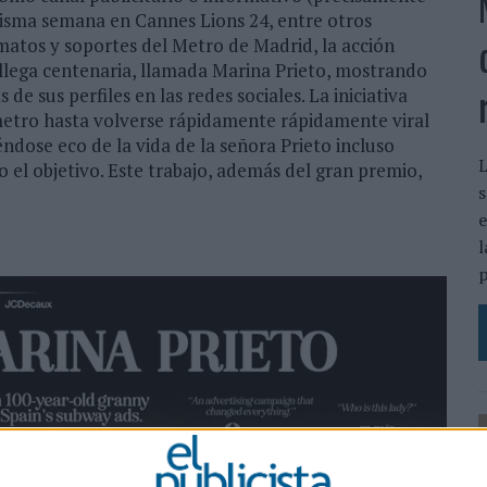
isma semana en Cannes Lions 24, entre otros
matos y soportes del Metro de Madrid, la acción
allega centenaria, llamada Marina Prieto, mostrando
de sus perfiles en las redes sociales. La iniciativa
 metro hasta volverse rápidamente rápidamente viral
éndose eco de la vida de la señora Prieto incluso
L
 el objetivo. Este trabajo, además del gran premio,
s
e
l
p