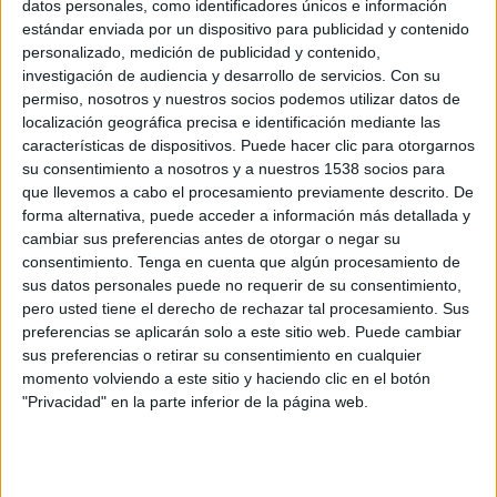
datos personales, como identificadores únicos e información
estándar enviada por un dispositivo para publicidad y contenido
personalizado, medición de publicidad y contenido,
investigación de audiencia y desarrollo de servicios.
Con su
28 DE MAYO DE 2011
permiso, nosotros y nuestros socios podemos utilizar datos de
localización geográfica precisa e identificación mediante las
El gran premio ha sido para Almap BBDO y
características de dispositivos. Puede hacer clic para otorgarnos
Volkswagen Tiguan, por el spot 'Traductor'.
su consentimiento a nosotros y a nuestros 1538 socios para
que llevemos a cabo el procesamiento previamente descrito. De
En esta sección el jurado ha concedido 40 premios, en concreto 10 oros, 15 platas
forma alternativa, puede acceder a información más detallada y
y 14 bronces, además del gran premio.
cambiar sus preferencias antes de otorgar o negar su
consentimiento.
Tenga en cuenta que algún procesamiento de
Ver palmarés en fichero adjunto.
sus datos personales puede no requerir de su consentimiento,
pero usted tiene el derecho de rechazar tal procesamiento. Sus
preferencias se aplicarán solo a este sitio web. Puede cambiar
IMPRIMIR
sus preferencias o retirar su consentimiento en cualquier
momento volviendo a este sitio y haciendo clic en el botón
TWEET
"Privacidad" en la parte inferior de la página web.
SHARE