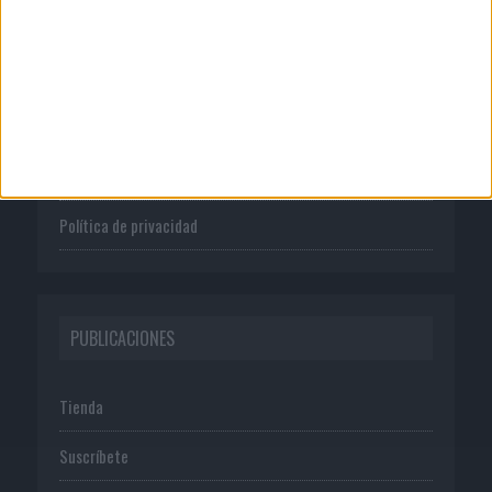
CORPORATIVO
Quienes somos
Publicidad
Normas de uso
Política de privacidad
PUBLICACIONES
Tienda
Suscríbete