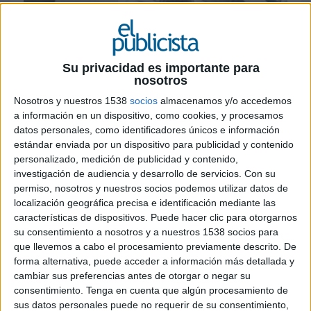
23 DE JUNIO DE 2026
Su privacidad es importante para
La compañía impulsa el lanzamiento de la
nosotros
serie Xiaomi 17T con una propuesta
Nosotros y nuestros 1538
socios
almacenamos y/o accedemos
inspirada en el universo de la moda y varias
a información en un dispositivo, como cookies, y procesamos
activaciones experienciales en Madrid
datos personales, como identificadores únicos e información
estándar enviada por un dispositivo para publicidad y contenido
Xiaomi ha puesto en marcha su campaña de
personalizado, medición de publicidad y contenido,
verano bajo el concepto 'Summer is your
investigación de audiencia y desarrollo de servicios.
Con su
playground', una iniciativa con la que busca
permiso, nosotros y nuestros socios podemos utilizar datos de
reforzar el posicionamiento premium de la marca
localización geográfica precisa e identificación mediante las
en España y dar visibilidad a la nueva serie Xiaomi
características de dispositivos. Puede hacer clic para otorgarnos
su consentimiento a nosotros y a nuestros 1538 socios para
17T, además de a otros dispositivos de su
que llevemos a cabo el procesamiento previamente descrito. De
ecosistema tecnológico.
forma alternativa, puede acceder a información más detallada y
cambiar sus preferencias antes de otorgar o negar su
La campaña apuesta por una estética inspirada
consentimiento.
Tenga en cuenta que algún procesamiento de
en las grandes editoriales de moda y utiliza el
sus datos personales puede no requerir de su consentimiento,