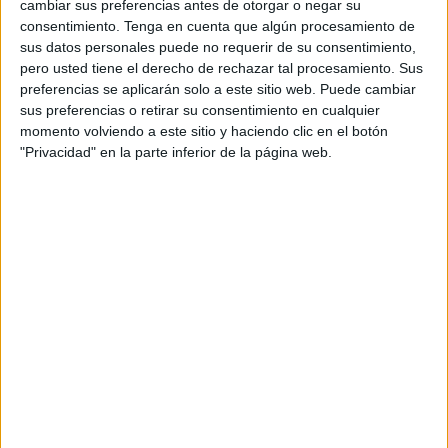
para celebrar su particular Día D el próximo 11
cambiar sus preferencias antes de otorgar o negar su
de junio con una ceremonia de entrega de
consentimiento.
Tenga en cuenta que algún procesamiento de
sus datos personales puede no requerir de su consentimiento,
premios virtual donde se desvelará el palmarés
pero usted tiene el derecho de rechazar tal procesamiento. Sus
de este año, compuesto por los mejores trabajos
preferencias se aplicarán solo a este sitio web. Puede cambiar
ideados y desarrollados por la vertiente indie de
sus preferencias o retirar su consentimiento en cualquier
la industria del marketing, la publicidad y la
momento volviendo a este sitio y haciendo clic en el botón
comunicación comercial. Por segundo año
"Privacidad" en la parte inferior de la página web.
consecutivo el certamen se celebra de forma
100% online debido a la pandemia, adaptándose
al escenario sin dejar de poner el foco en el
talento y trabajo de los actores indies del
mercado a nivel global. De hecho el festival ha
contado con la participación de empresas con
presencia y sede en 35 países de los 5
continentes.
Atendiendo las distintas recomendaciones de las
autoridades sanitarias internacionales,
la
organización WINA 2021 ha tomado la
decisión de cancelar el evento presencial