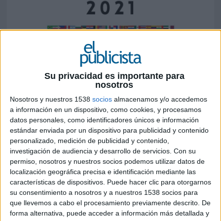
Su privacidad es importante para
31 DE MAYO DE 2021
nosotros
El certamen de referencia para la vertiente
Nosotros y nuestros 1538
socios
almacenamos y/o accedemos
a información en un dispositivo, como cookies, y procesamos
independiente del sector encara su recta
datos personales, como identificadores únicos e información
final. El 11 de junio se desvelan los
estándar enviada por un dispositivo para publicidad y contenido
ganadores en una jornada 100% online.
personalizado, medición de publicidad y contenido,
Analizando la shortlist, ganan peso las
investigación de audiencia y desarrollo de servicios.
Con su
agencias americanas, especialmente de
permiso, nosotros y nuestros socios podemos utilizar datos de
mercados hispanohablantes, si bien ha
localización geográfica precisa e identificación mediante las
aumentado la participación de agencias
características de dispositivos. Puede hacer clic para otorgarnos
europeas versus ediciones anteriores
su consentimiento a nosotros y a nuestros 1538 socios para
que llevemos a cabo el procesamiento previamente descrito. De
El certamen
WINA Festival 2021
se prepara
forma alternativa, puede acceder a información más detallada y