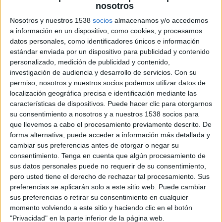
nosotros
15 DE FEBRERO DE 2017
Nosotros y nuestros 1538
socios
almacenamos y/o accedemos
a información en un dispositivo, como cookies, y procesamos
El Observatorio de Comunicación Interna e
datos personales, como identificadores únicos e información
Identidad Corporativa entregará los
estándar enviada por un dispositivo para publicidad y contenido
galardones el próximo día 21 de febrero
personalizado, medición de publicidad y contenido,
investigación de audiencia y desarrollo de servicios.
Con su
Ikea, Campofrío, Adecco, Iberia, Banco Sabadell,
permiso, nosotros y nuestros socios podemos utilizar datos de
Laproff y Ecoembes serán galardonados por el
localización geográfica precisa e identificación mediante las
Observatorio Observatorio de Comunicación
características de dispositivos. Puede hacer clic para otorgarnos
Interna e Identidad Corporativa. En concreto, el
su consentimiento a nosotros y a nuestros 1538 socios para
que llevemos a cabo el procesamiento previamente descrito. De
próximo día 21 el Observatorio entrega los VIII
forma alternativa, puede acceder a información más detallada y
Premios a las mejores Prácticas en Comunicación
cambiar sus preferencias antes de otorgar o negar su
Interna, que reconocen la labor de estas
consentimiento.
Tenga en cuenta que algún procesamiento de
empresas en materia de comunicación interna.
sus datos personales puede no requerir de su consentimiento,
pero usted tiene el derecho de rechazar tal procesamiento. Sus
En concreto, Ikea recibirá el premio a la Mejor
preferencias se aplicarán solo a este sitio web. Puede cambiar
Campaña de Comunicación Interna. También se
sus preferencias o retirar su consentimiento en cualquier
reconocerá a Campofrío por desarrollar la Mejor
momento volviendo a este sitio y haciendo clic en el botón
Estrategia de Comunicación Interna para la
"Privacidad" en la parte inferior de la página web.