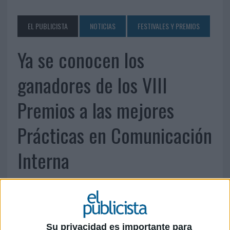
EL PUBLICISTA
NOTICIAS
FESTIVALES Y PREMIOS
Ya se conocen los
ganadores de los VIII
Premios a las mejores
Prácticas en Comunicación
Interna
Su privacidad es importante para