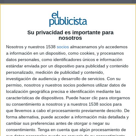
La competición da la oportunidad a la
próxima generación de la industria de
demostrar su valía en el escenario mundial
en una nueva edición en la que se podrán
Su privacidad es importante para
nosotros
inscribir hasta el próximo 2 de abril
Nosotros y nuestros 1538
socios
almacenamos y/o accedemos
Newlink Spain
ha anunciado que será la agencia
a información en un dispositivo, como cookies, y procesamos
patrocinadora de los
Young Lions PR
, una
datos personales, como identificadores únicos e información
competición donde profesionales de la
estándar enviada por un dispositivo para publicidad y contenido
comunicación y las relaciones públicas de
personalizado, medición de publicidad y contenido,
investigación de audiencia y desarrollo de servicios.
Con su
agencias y compañías anunciantes de entre 18 y
permiso, nosotros y nuestros socios podemos utilizar datos de
30 años, tienen una oportunidad única para dar
localización geográfica precisa e identificación mediante las
un salto en su carrera.
características de dispositivos. Puede hacer clic para otorgarnos
su consentimiento a nosotros y a nuestros 1538 socios para
Inscribiéndose en los Young Lions PR tendrán la
que llevemos a cabo el procesamiento previamente descrito. De
posibilidad de demostrar su talento y creatividad
forma alternativa, puede acceder a información más detallada y
y, si su propuesta resulta ganadora, serán los
cambiar sus preferencias antes de otorgar o negar su
representantes de España en la competición
consentimiento.
Tenga en cuenta que algún procesamiento de
internacional: “Young Lions PR Competition”, que
sus datos personales puede no requerir de su consentimiento,