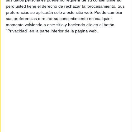
se celebrará en la ciudad de Cannes (Francia) en
pero usted tiene el derecho de rechazar tal procesamiento. Sus
el mes de junio.
preferencias se aplicarán solo a este sitio web. Puede cambiar
sus preferencias o retirar su consentimiento en cualquier
“La comunicación y el PR se encuentran en un
momento volviendo a este sitio y haciendo clic en el botón
"Privacidad" en la parte inferior de la página web.
momento de transformación, ya no solo basta
con comunicar, hay que ir un paso más allá para
generar engagement con los diferentes
stakeholders. En esta etapa, es fundamental
contar con perfiles muy heterogéneos y en
Newlink valoramos especialmente los
profesionales jóvenes, que aportan valor,
creatividad e inspiración. Estamos especialmente
contentos de poder apoyarlos a través del
patrocinio de los Young Lions PR junto con
Scopen”, destaca Olivier Vallecillo, CEO de
Newlink en España.
Por su parte, Kika Samblás, partner y managing
director de Scopen, declara que “es una suerte