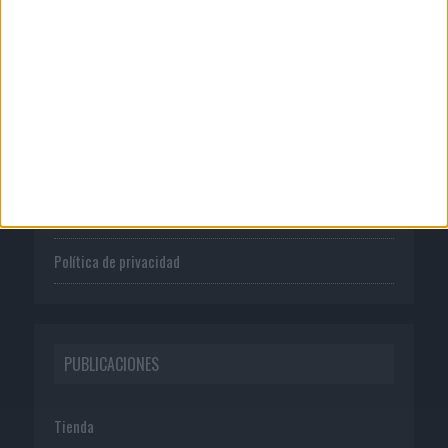
CORPORATIVO
Quienes somos
Publicidad
Normas de uso
Política de privacidad
PUBLICACIONES
Tienda