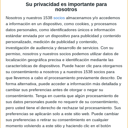
Su privacidad es importante para
2 DE MARZO DE 2011
nosotros
Nosotros y nuestros 1538
socios
almacenamos y/o accedemos
Dos alumnas de 4º de Publicidad y Relaciones
a información en un dispositivo, como cookies, y procesamos
Públicas de la Universidad Nebrija, ganadoras del
datos personales, como identificadores únicos e información
trofeo.
estándar enviada por un dispositivo para publicidad y contenido
personalizado, medición de publicidad y contenido,
La agencia de medios Zenithmedia ha fallado el Premio Zenithmedia a la
investigación de audiencia y desarrollo de servicios.
Con su
Innovación en Medios, que organiza por cuarto año junto con el Departamento
permiso, nosotros y nuestros socios podemos utilizar datos de
de Publicidad y Marketing de la Facultad de Ciencias de la Comunicación de la
localización geográfica precisa e identificación mediante las
Universidad Nebrija. En esta ocasión las ganadoras han sido Ángeles Pérez Pareja
características de dispositivos. Puede hacer clic para otorgarnos
y Silvia Recio Porras, alumnas de 4º curso de la licenciatura en Publicidad y
su consentimiento a nosotros y a nuestros 1538 socios para
RR.PP, que presentaron una estrategia de medios para el teléfono móvil HTC,
que llevemos a cabo el procesamiento previamente descrito. De
realizada a partir de un briefing real facilitado por Liliana Bolós, directora de
forma alternativa, puede acceder a información más detallada y
marketing de HTC. Su trabajo ha resultado seleccionado por ser el más creativo
cambiar sus preferencias antes de otorgar o negar su
en el uso de medios convencionales y no convencionales, porque han sabido
consentimiento.
Tenga en cuenta que algún procesamiento de
sus datos personales puede no requerir de su consentimiento,
seguir la línea estratégica de la marca y por la viabilidad de la propuesta. Además
pero usted tiene el derecho de rechazar tal procesamiento. Sus
el jurado ha tenido en cuenta la adecuación de la idea al mensaje publicitario y al
preferencias se aplicarán solo a este sitio web. Puede cambiar
producto del que se trataba.
sus preferencias o retirar su consentimiento en cualquier
momento volviendo a este sitio y haciendo clic en el botón
La pareja formada por Gema Posada Gómez e Ignacio Velasco Sánchez ha sido la