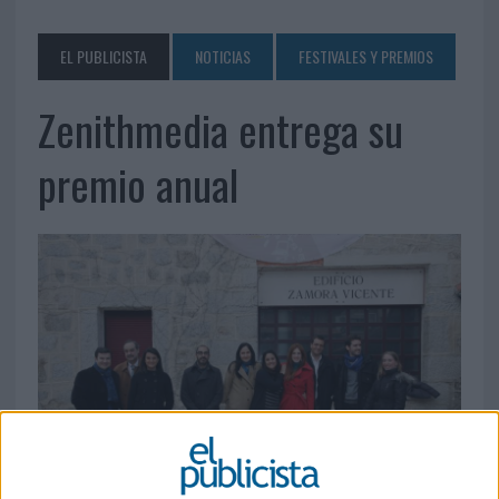
EL PUBLICISTA
NOTICIAS
FESTIVALES Y PREMIOS
Zenithmedia entrega su
premio anual