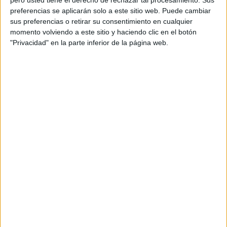
pero usted tiene el derecho de rechazar tal procesamiento. Sus
preferencias se aplicarán solo a este sitio web. Puede cambiar
Producto: Respibien Antialérgico
sus preferencias o retirar su consentimiento en cualquier
momento volviendo a este sitio y haciendo clic en el botón
Contacto cliente: Katherine Rice, Daniel Idigoras
"Privacidad" en la parte inferior de la página web.
Agencia: Ogilvy Barcelona
Directora general: Gemma Gutiérrez
Executive creative director & strategy advisor:
Gabriel García de Oro
Head of planning & healthcare practice: Josep
Maria Fàbregas
Strategy lead: Ester Solana
Directora creativa ejecutiva: Noelia Fernández
Director creativo: Enrique Almodóvar