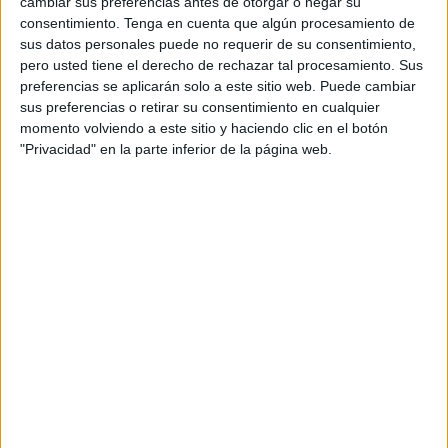
cambiar sus preferencias antes de otorgar o negar su
Alfonso
consentimiento.
Tenga en cuenta que algún procesamiento de
sus datos personales puede no requerir de su consentimiento,
Dtra. Servicios cliente: Patricia Miguel
pero usted tiene el derecho de rechazar tal procesamiento. Sus
preferencias se aplicarán solo a este sitio web. Puede cambiar
Supervisora de cuentas: Lydia Ruiz-Espejo
sus preferencias o retirar su consentimiento en cualquier
momento volviendo a este sitio y haciendo clic en el botón
Ejecutiva de cuentas: Ángela Jiménez
"Privacidad" en la parte inferior de la página web.
Social media manager: Lucía Garrido
Head of production ocx: Azahara Ramos
Lead executive producer: Gema Crespo
Producers: Marina Pereyra, Javier Chamizo
Edición: Marta Pérez-antelo
Productora spots: Antiestático