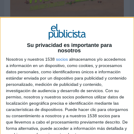
2 DE JULIO DE 2026
FICHA TÉCNICA
Su privacidad es importante para
Anunciante: Loterías y Apuestas del Estado
nosotros
Nosotros y nuestros 1538
socios
almacenamos y/o accedemos
Contacto anunciante: Federico Fernández, Marga
a información en un dispositivo, como cookies, y procesamos
Moreno
datos personales, como identificadores únicos e información
estándar enviada por un dispositivo para publicidad y contenido
Agencia: Contrapunto BBDO
personalizado, medición de publicidad y contenido,
investigación de audiencia y desarrollo de servicios.
Con su
CCO: Félix del Valle
permiso, nosotros y nuestros socios podemos utilizar datos de
localización geográfica precisa e identificación mediante las
Dtor general creativo: Carlos Jorge
características de dispositivos. Puede hacer clic para otorgarnos
su consentimiento a nosotros y a nuestros 1538 socios para
Director creativo: Gonzalo Urriza
que llevemos a cabo el procesamiento previamente descrito. De
forma alternativa, puede acceder a información más detallada y
Equipo creativo: Alejandro Bardera, Héctor