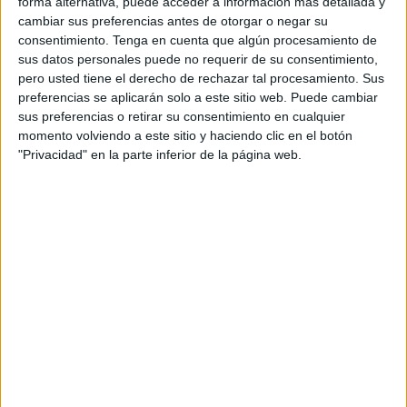
Director creativo ejecutivo: Uri Fernández Tur
forma alternativa, puede acceder a información más detallada y
cambiar sus preferencias antes de otorgar o negar su
consentimiento.
Tenga en cuenta que algún procesamiento de
Director creativo: Nacho Hernández
sus datos personales puede no requerir de su consentimiento,
pero usted tiene el derecho de rechazar tal procesamiento. Sus
Supervisor creativo: Cano Ballesteros
preferencias se aplicarán solo a este sitio web. Puede cambiar
sus preferencias o retirar su consentimiento en cualquier
Director de arte: Iñaki Sánchez
momento volviendo a este sitio y haciendo clic en el botón
"Privacidad" en la parte inferior de la página web.
Directora de arte (Intern): Rita Iaccarino
Director de social media: Gerard Arias
Social creative: Iván García
Head of content: Guillermo Gamboa
Content creative: Joan Tremoleda
Directora de servicios al cliente: Helena Grau
Directora de cuentas: María Jorba