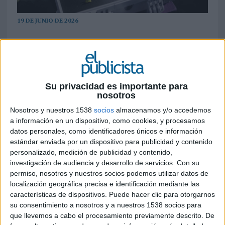
19 DE JUNIO DE 2026
FICHA TÉCNICA
Anunciante: Taco Bell Spain
Contacto cliente: Marion Racine, Alfonso Antón,
Su privacidad es importante para
nosotros
Beltrán Romero de Lecea
Nosotros y nuestros 1538
socios
almacenamos y/o accedemos
Agencia: Fuego Camina Conmigo
a información en un dispositivo, como cookies, y procesamos
datos personales, como identificadores únicos e información
CEO y socio fundador: Bruno Basanta
estándar enviada por un dispositivo para publicidad y contenido
personalizado, medición de publicidad y contenido,
Head of strategy y socio fundador: Luis Conde
investigación de audiencia y desarrollo de servicios.
Con su
permiso, nosotros y nuestros socios podemos utilizar datos de
Directora de estrategia: Natalia Carranza
localización geográfica precisa e identificación mediante las
características de dispositivos. Puede hacer clic para otorgarnos
Planner estratégico: Neo Galceran
su consentimiento a nosotros y a nuestros 1538 socios para
que llevemos a cabo el procesamiento previamente descrito. De