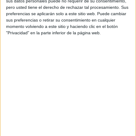
15
16
17
18
19
20
21
sus datos personales puede no requerir de su consentimiento,
pero usted tiene el derecho de rechazar tal procesamiento. Sus
22
23
24
25
26
27
28
preferencias se aplicarán solo a este sitio web. Puede cambiar
sus preferencias o retirar su consentimiento en cualquier
29
30
31
32
33
34
35
momento volviendo a este sitio y haciendo clic en el botón
"Privacidad" en la parte inferior de la página web.
36
37
38
39
40
41
42
43
44
45
46
47
48
49
50
51
52
53
54
55
56
57
58
59
60
FICHA TÉCNICA
Anunciante: Eurofred
Producto: Aire Aondicionado
Marca: Daitsu
Sector: Climatización