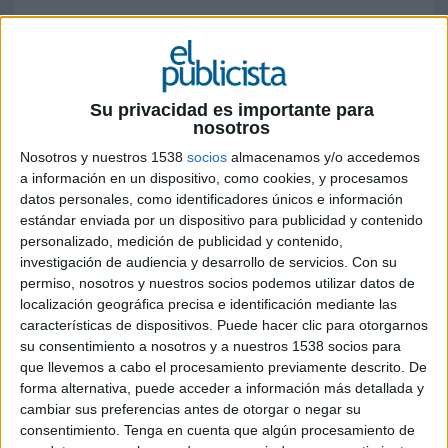
GALERÍA DE EL PUBLICISTA
Su privacidad es importante para
nosotros
Nosotros y nuestros 1538
socios
almacenamos y/o accedemos
a información en un dispositivo, como cookies, y procesamos
datos personales, como identificadores únicos e información
estándar enviada por un dispositivo para publicidad y contenido
personalizado, medición de publicidad y contenido,
investigación de audiencia y desarrollo de servicios.
Con su
permiso, nosotros y nuestros socios podemos utilizar datos de
localización geográfica precisa e identificación mediante las
‘Encuentra el Daitsu’, de Havas Play para Daitsu
características de dispositivos. Puede hacer clic para otorgarnos
su consentimiento a nosotros y a nuestros 1538 socios para
que llevemos a cabo el procesamiento previamente descrito. De
1
2
3
4
5
6
7
forma alternativa, puede acceder a información más detallada y
cambiar sus preferencias antes de otorgar o negar su
8
9
10
11
12
13
14
consentimiento.
Tenga en cuenta que algún procesamiento de