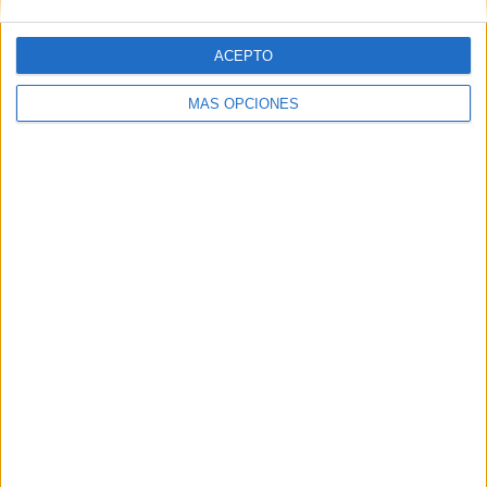
ACEPTO
MÁS OPCIONES
CORPORATIVO
Quienes somos
Publicidad
Normas de uso
Política de privacidad