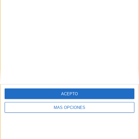
IMPRIMIR
TWEET
SHARE
SHARE
ENVIAR
PIN
ACEPTO
MÁS OPCIONES
SÍGUENOS EN FACEBOOK