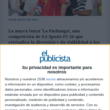
20 DE MAYO DE 2026
La marca lanza ‘La Pachanga’, una
competición de EA Sports FC 26 que
reivindica la diversión y da visibilidad a los
equipos menos elegidos por los jugadores
del videojuego de fútbol
Domino’s Pizza
refuerza su vínculo con el
Su privacidad es importante para
universo gaming y el territorio futbolístico con
nosotros
‘La Pachanga’, un nuevo torneo desarrollado
Nosotros y nuestros 1538
socios
almacenamos y/o accedemos
junto a
Havas Play
que pone el foco en las
a información en un dispositivo, como cookies, y procesamos
selecciones nacionales menos valoradas dentro
datos personales, como identificadores únicos e información
de EA Sports FC 26. La iniciativa forma parte del
estándar enviada por un dispositivo para publicidad y contenido
posicionamiento “for fun” de la marca y apuesta
personalizado, medición de publicidad y contenido,
por una visión del fútbol digital más inclusiva,
investigación de audiencia y desarrollo de servicios.
Con su
desenfadada y centrada en el entretenimiento.