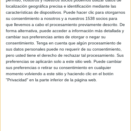
permiso, nosotros y nuestros socios podemos utilizar datos de
localización geográfica precisa e identificación mediante las
Lejos de las habituales competiciones
características de dispositivos. Puede hacer clic para otorgarnos
protagonizadas por las grandes potencias
su consentimiento a nosotros y a nuestros 1538 socios para
futbolísticas, ‘La Pachanga’ convierte en
que llevemos a cabo el procesamiento previamente descrito. De
protagonistas a equipos que rara vez son elegidos
forma alternativa, puede acceder a información más detallada y
cambiar sus preferencias antes de otorgar o negar su
por los jugadores y que normalmente
consentimiento.
Tenga en cuenta que algún procesamiento de
permanecen fuera de los focos. Todo ello
sus datos personales puede no requerir de su consentimiento,
acompañado por “Pepperonchi”, la mascota
pero usted tiene el derecho de rechazar tal procesamiento. Sus
creada a partir de una porción de la pizza Tony
preferencias se aplicarán solo a este sitio web. Puede cambiar
Pepperoni de Domino’s, que actúa como imagen
sus preferencias o retirar su consentimiento en cualquier
principal de la campaña.
momento volviendo a este sitio y haciendo clic en el botón
"Privacidad" en la parte inferior de la página web.
El torneo se celebra los días 18, 19 y 22 de mayo y
cuenta con la participación de reconocidos
creadores de contenido vinculados al mundo del
fútbol y los videojuegos.
El streamer Spursito ejerce como anfitrión de la
competición retransmitiendo la acción desde su
canal de Twitch junto a los comentaristas