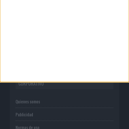
‘El Paraíso más cerca’, de 22GRADOS
para Lopesan Hotels &...
06/08/2026
El uso de la IA generativa alcanza ya al
62% de los...
CORPORATIVO
Quienes somos
Publicidad
Normas de uso