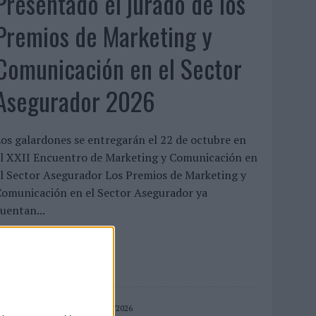
Presentado el jurado de los
Premios de Marketing y
Comunicación en el Sector
Asegurador 2026
os galardones se entregarán el 22 de octubre en
el XXII Encuentro de Marketing y Comunicación en
l Sector Asegurador Los Premios de Marketing y
Comunicación en el Sector Asegurador ya
uentan...
LEER MÁS
03/08/2026