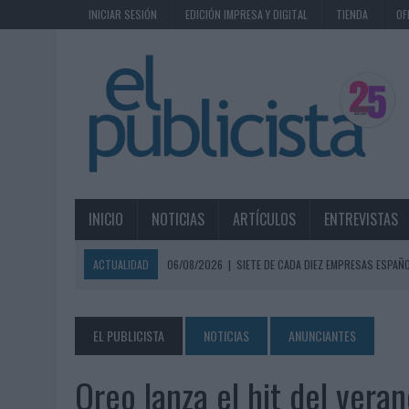
INICIAR SESIÓN
EDICIÓN IMPRESA Y DIGITAL
TIENDA
OF
INICIO
NOTICIAS
ARTÍCULOS
ENTREVISTAS
ACTUALIDAD
06/08/2026
|
SIETE DE CADA DIEZ EMPRESAS ESPAÑ
06/08/2026
|
EL MERCADO PUBLICITARIO CAE UN 2,6% EN 2025, A
06/08/2026
|
LA TELEVISIÓN SIGUE LIDERANDO EL CONSUMO DE MEDI
EL PUBLICISTA
NOTICIAS
ANUNCIANTES
06/08/2026
|
EL USO DE LA IA GENERATIVA ALCANZA YA AL 62% DE L
Oreo lanza el hit del vera
06/08/2026
|
SYSTEM1 NOMBRA A KIMBERLY BASTONI COMO NUEVA D