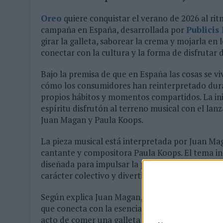
Oreo
quiere conquistar el verano de 2026 al ri
campaña en España, desarrollada por
Publicis
girar la galleta, saborear la crema y mojarla e
conectar con la cultura y la forma de disfrutar
Bajo la premisa de que en España las cosas se 
cómo los consumidores han reinterpretado duran
propios hábitos y momentos compartidos. La ini
espíritu disfrutón al terreno musical con el lan
Juan Magan y Paula Koops.
La pieza musical está interpretada por Juan Maga
cantante y compositora Paula Koops. El tema in
diseñada para impulsar la participación de famil
carácter colectivo y divertido de la campaña.
Según explica Juan Magan, la colaboración ha s
que conecta con la esencia de compartir y disfr
acto de comer una galleta Oreo en una experienci