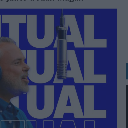
BLE INSPIRADA EN CORNETTO, CALIPPO Y SOLERO
MAR EL PATRIMONIO HISTÓRICO EN ACTIVOS CULTURALES Y ECONÓMICOS
LA GESTIÓN DE SUS RELACIONES CON LOS MEDIOS
ARIO EN SU ÚLTIMA CAMPAÑA INTERNACIONAL
N DE MARCA A LARGO PLAZO Y LA MEDICIÓN SON DOS CARAS DE LA MISMA
N HOTELS & RESORTS
VECES’, DE INUSUALY PARA CERVEZA CAPAZ
 PARA ORANGE
 UNA OPORTUNIDAD DE INCLUSIÓN
RANO’
UDIO EN SU NUEVA CAMPAÑA GLOBAL DE MARCA
VISTAR