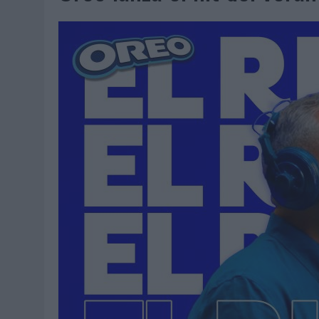
06/08/2026
|
FRIGO Y UNIQLO LANZAN UNA COLECCIÓN PERSONALIZA
06/08/2026
|
LA IA ESTÁ SUBIENDO EL LISTÓN DE LA CREATIVIDAD
05/08/2026
|
BEON WORLDWIDE LANZA RAÍZ URBANA PARA TRANSFOR
05/08/2026
|
FABRA COMUNICACIÓN INCORPORA A CASONÁ Y ASUME 
05/08/2026
|
LOPESAN HOTELS & RESORTS ACERCA EL PARAÍSO CAN
05/08/2026
|
LUIS ARQUILLOS (BURGO DE ARIAS): “LA CONSTRUCCIÓ
MONEDA”
04/08/2026
|
‘EL PARAÍSO MÁS CERCA’, DE 22GRADOS PARA LOPESA
04/08/2026
|
‘LA ÚNICA CERVEZA DEL MUNDO QUE SE DISFRUTA DOS 
04/08/2026
|
‘EL FÚTBOL SIN LAS PERSONAS’, DE DENTSU CREATIVE
04/08/2026
|
CAPAZ, LA CERVEZA QUE CONVIERTE CADA BOTELLA EN
04/08/2026
|
BABARIA Y MAXIBON SON ‘EL MATCH PERFECTO DEL VE
04/08/2026
|
AUDIBLE REIVINDICA EL PODER TRANSFORMADOR DEL A
03/08/2026
|
‘VUELVE EL FÚTBOL. VUELVE A SOÑAR’, DE VML PARA MO