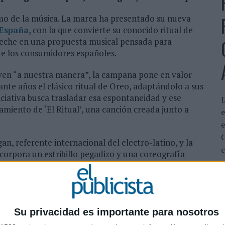
tmo de la música. La marca ha presentado su nueva
 España
, con la que convierte su conocido ritual de
n leche en una propuesta musical pensada para
 de los consumidores españoles.
viven “a nuestra manera”, la campaña pone en valor
te años el clásico ritual de Oreo, adaptándolo a sus
ciativa busca trasladar esa espontaneidad y ese
L
zamiento de ‘El Ritual’, una canción creada junto a
e
n, referente internacional del electro-latino, y la
c
corpora un estribillo pegadizo y una coreografía
ias y consumidores en redes sociales, reforzando el
upuesto “una experiencia increíblemente divertida”
utar asociada a la marca. La campaña convierte así el
Su privacidad es importante para nosotros
a cultural vinculada al baile, la música y el