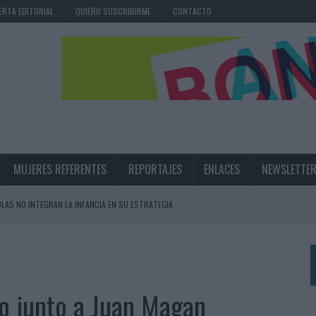
ERTA EDITORIAL
QUIERO SUSCRIBIRME
CONTACTO
MUJERES REFERENTES
REPORTAJES
ENLACES
NEWSLETTE
OLAS NO INTEGRAN LA INFANCIA EN SU ESTRATEGIA
UNQUE LOS MEDIOS CONTROLADOS MANTIENEN EL CRECIMIENTO
OS EN VERANO Y SUPERA AL MÓVIL COMO DISPOSITIVO MÁS UTILIZADO
OS ESPAÑOLES
no junto a Juan Magan
IRECTORA COMERCIAL GLOBAL