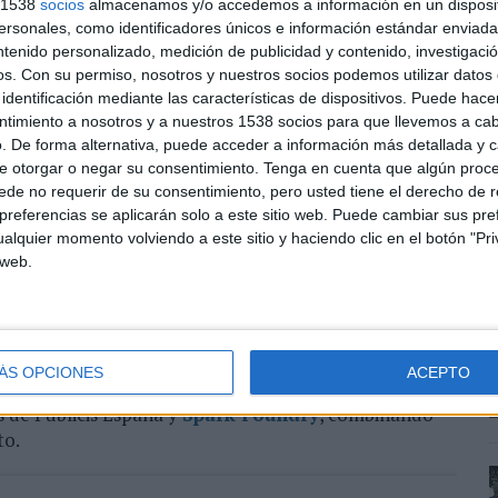
s 1538
socios
almacenamos y/o accedemos a información en un disposit
sonales, como identificadores únicos e información estándar enviada 
ntenido personalizado, medición de publicidad y contenido, investigaci
asado 12 de mayo en el estadio de La Cartuja, durante
os.
Con su permiso, nosotros y nuestros socios podemos utilizar datos 
he Club de Fútbol. Aprovechando el patrocinio oficial
identificación mediante las características de dispositivos. Puede hacer
ca sorprendió a los asistentes con una actuación en
ntimiento a nosotros y a nuestros 1538 socios para que llevemos a ca
salida a la campaña.
. De forma alternativa, puede acceder a información más detallada y 
e otorgar o negar su consentimiento.
Tenga en cuenta que algún proc
anas con el lanzamiento progresivo de contenidos en
de no requerir de su consentimiento, pero usted tiene el derecho de r
igitales. El 18 de mayo se publicó un adelanto del
referencias se aplicarán solo a este sitio web. Puede cambiar sus pref
alquier momento volviendo a este sitio y haciendo clic en el botón "Pri
es de la marca, mientras que el lanzamiento completo
 web.
el 25 de mayo.
d manager de Oreo en España, señala que la campaña
 de la galleta Oreo sin perder nuestra esencia:
ÁS OPCIONES
ACEPTO
s de Publicis España y
Spark Foundry
, combinando
to.