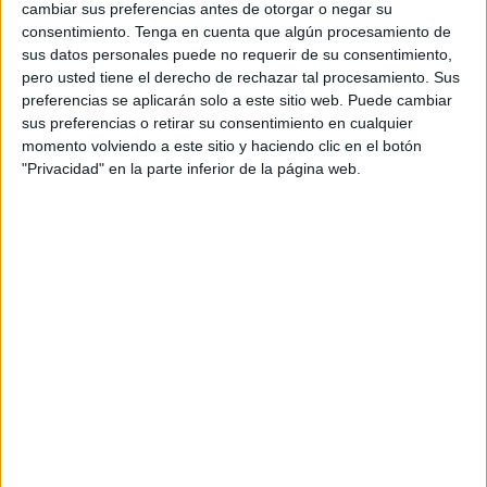
cambiar sus preferencias antes de otorgar o negar su
consentimiento.
Tenga en cuenta que algún procesamiento de
La campaña arrancó con una aparente escena
sus datos personales puede no requerir de su consentimiento,
improvisada durante una entrevista en alfombra
pero usted tiene el derecho de rechazar tal procesamiento. Sus
roja protagonizada por Eva Soriano y Iban
preferencias se aplicarán solo a este sitio web. Puede cambiar
García. En el vídeo, Soriano aparecía con un
sus preferencias o retirar su consentimiento en cualquier
“paluego” entre los dientes, un detalle que
momento volviendo a este sitio y haciendo clic en el botón
rápidamente comenzó a generar comentarios y
"Privacidad" en la parte inferior de la página web.
teorías en redes sociales, amplificadas también
desde perfiles como el de Javi Hoyos.
Sin embargo, el supuesto descuido escondía en
realidad un código promocional relacionado con
el lanzamiento de la nueva línea de barbacoa
americana de la cadena. Posteriormente, la
propia Eva Soriano desveló que el “paluego”
permitía acceder a un sorteo de 50 Classic
Combos organizado por la marca en redes
sociales.
La acción, desarrollada junto a McCann, se