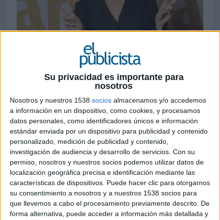
20 DE MAYO DE 2026
Su privacidad es importante para
nosotros
La marca utiliza los códigos del escrutinio
Nosotros y nuestros 1538
socios
almacenamos y/o accedemos
digital y el entretenimiento social para
a información en un dispositivo, como cookies, y procesamos
lanzar su nueva línea New American
datos personales, como identificadores únicos e información
Barbecue
estándar enviada por un dispositivo para publicidad y contenido
personalizado, medición de publicidad y contenido,
Foster’s Hollywood ha lanzado una nueva
investigación de audiencia y desarrollo de servicios.
Con su
campaña digital que transforma uno de los
permiso, nosotros y nuestros socios podemos utilizar datos de
comportamientos más habituales de las redes
localización geográfica precisa e identificación mediante las
sociales -analizar hasta el mínimo detalle- en una
características de dispositivos. Puede hacer clic para otorgarnos
acción promocional vinculada al lanzamiento de
su consentimiento a nosotros y a nuestros 1538 socios para
su nueva categoría gastronómica, New American
que llevemos a cabo el procesamiento previamente descrito. De
forma alternativa, puede acceder a información más detallada y
Barbecue.