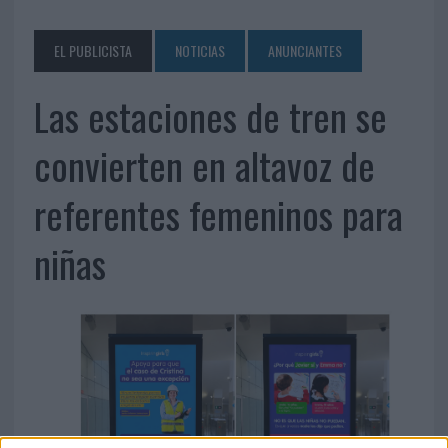
EL PUBLICISTA
NOTICIAS
ANUNCIANTES
Las estaciones de tren se
convierten en altavoz de
referentes femeninos para
niñas