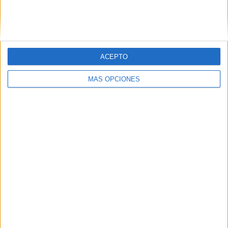
VÍDEO DESTACADO
ACEPTO
MÁS OPCIONES
ARTÍCULOS ALEATORIOS