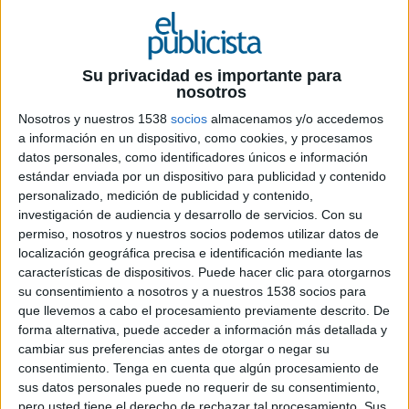
Su privacidad es importante para
20 DE MAYO DE 2026
nosotros
Nosotros y nuestros 1538
socios
almacenamos y/o accedemos
Inspiring Girls lanza una campaña en
a información en un dispositivo, como cookies, y procesamos
espacios ferroviarios de toda España con
datos personales, como identificadores únicos e información
apoyo creativo y estratégico de Beway
estándar enviada por un dispositivo para publicidad y contenido
personalizado, medición de publicidad y contenido,
Fundación Inspiring Girls ha puesto en marcha
investigación de audiencia y desarrollo de servicios.
Con su
una campaña de sensibilización en estaciones de
permiso, nosotros y nuestros socios podemos utilizar datos de
tren de toda España para impulsar la visibilidad
localización geográfica precisa e identificación mediante las
de referentes femeninos y fomentar que más
características de dispositivos. Puede hacer clic para otorgarnos
niñas amplíen sus aspiraciones profesionales
su consentimiento a nosotros y a nuestros 1538 socios para
alejadas de los estereotipos de género.
que llevemos a cabo el procesamiento previamente descrito. De
forma alternativa, puede acceder a información más detallada y
cambiar sus preferencias antes de otorgar o negar su
La iniciativa, activa durante todo el mes de mayo,
consentimiento.
Tenga en cuenta que algún procesamiento de
transforma espacios ferroviarios en soportes de
sus datos personales puede no requerir de su consentimiento,
comunicación social a través de dos creatividades
pero usted tiene el derecho de rechazar tal procesamiento. Sus